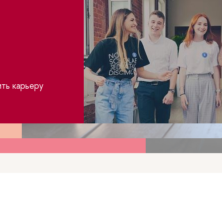
зование в условиях
емии
ить карьеру
, инструменты, методики
ия дистанционных технологий
вании и работе