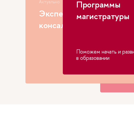
Актуально
Программы
Новости
Экспертные и
магистратуры
Обра
консалтинговые услуги
панд
Поможем начать и разв
в образовании
Новости
внедрен
в образо