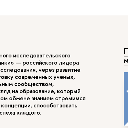
П
ьного исследовательского
м
мики» — российского лидера
исследования, через развитие
товку современных ученых,
льным сообществом,
ляд на образование, который
ьном обмене знанием стремимся
 концепции, способствовать
спеха каждого.