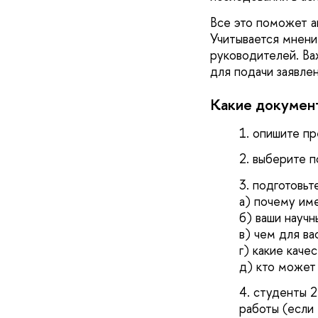
Все это поможет а
Учитывается мнени
руководителей. Ва
для подачи заявле
Какие докумен
опишите пр
выберите п
подготовьт
а) почему им
б) ваши науч
в) чем для в
г) какие каче
д) кто может
студенты 2
работы (если