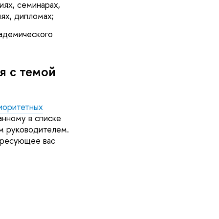
иях, семинарах,
иях, дипломах;
кадемического
я с темой
иоритетных
анному в списке
м руководителем.
ересующее вас