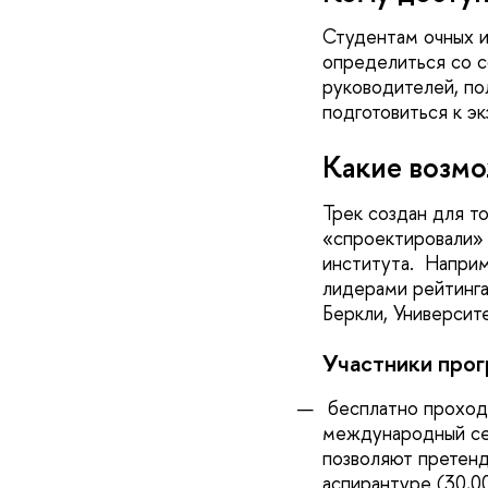
Студентам очных и
определиться со с
руководителей, по
подготовиться к э
Какие возмо
Трек создан для т
«спроектировали» 
института. Наприм
лидерами рейтинга
Беркли, Универси
Участники про
бесплатно проходя
международный сер
позволяют претенд
аспирантуре (30,0