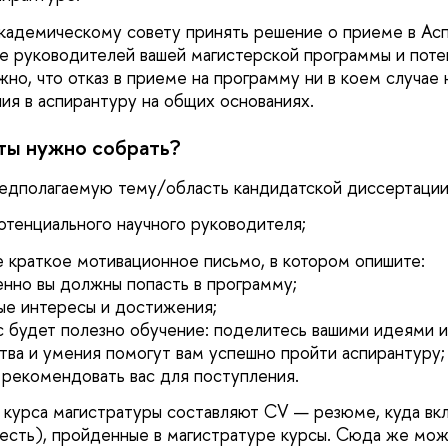
кадемическому совету принять решение о приеме в Асп
е руководителей вашей магистерской программы и поте
жно, что отказ в приеме на программу ни в коем случае
ния в аспирантуру на общих основаниях.
ты нужно собрать?
едполагаемую тему/область кандидатской диссертации
отенциального научного руководителя;
е краткое мотивационное письмо, в котором опишите:
енно вы должны попасть в программу;
ные интересы и достижения;
ас будет полезно обучение: поделитесь вашими идеями и
ства и умения помогут вам успешно пройти аспирантуру;
 рекомендовать вас для поступления.
 курса магистратуры составляют CV — резюме, куда вк
 есть), пройденные в магистратуре курсы. Сюда же мож