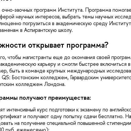
 очно-заочных программ Института. Программа помога
ферой научных интересов, выбрать темы научных исслед
лноценно погрузиться в академическую среду Институт
кзаменам в Аспирантскую школу.
жности открывает программа?
ого, чтобы магистранты еще до окончания своей програ
академическую карьеру и смогли быстрее включиться в
ер, быть в команде крупных международных исследова
 QS: Бостонским колледжем, Гарвардским университет
тетским колледжем Лондона.
граммы получают преимущества:
т интенсивный курс подготовки к экзамену по английско
тификат и получают одну попытку сдачи бесплатно. На
овать на получение специальной повышенной стипендии
00 руб. ежемесячно);