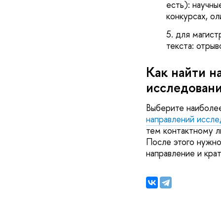
есть): научны
конкурсах, ол
для магист
текста: отрыв
Как найти н
исследован
Выберите наиболее
направлений иссле
тем контактному л
После этого нужно
направление и кра