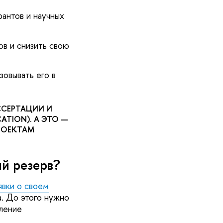
антов и научных
ов и снизить свою
овывать его в
ССЕРТАЦИИ И
ATION). А ЭТО —
РОЕКТАМ
ий резерв?
явки о своем
. До этого нужно
ление