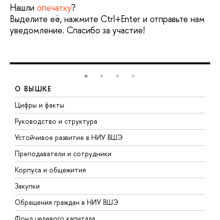
Нашли
опечатку
?
Выделите её, нажмите Ctrl+Enter и отправьте нам
уведомление. Спасибо за участие!
О ВЫШКЕ
Цифры и факты
Л
Руководство и структура
Д
Устойчивое развитие в НИУ ВШЭ
О
Преподаватели и сотрудники
П
Корпуса и общежития
В
Закупки
П
Обращения граждан в НИУ ВШЭ
А
Фонд целевого капитала
Д