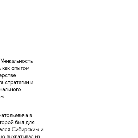
 Уникальность
ь как опытом
терстве
а стратегии и
нального
ым
натольевича в
второй был для
ался Сибирским и
о выхватывал из