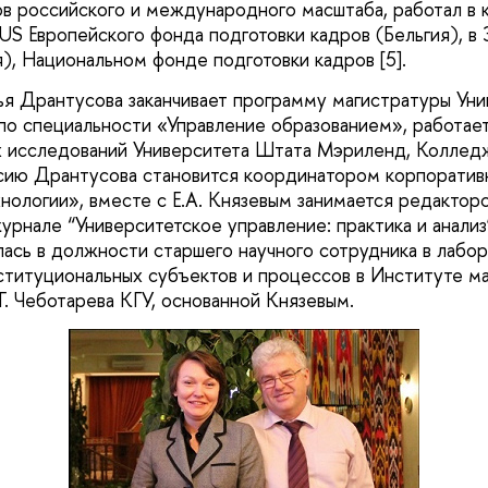
в российского и международного масштаба, работал в 
S Европейского фонда подготовки кадров (Бельгия), в
), Национальном фонде подготовки кадров [5].
ья Дрантусова заканчивает программу магистратуры Уни
о специальности «Управление образованием», работае
 исследований Университета Штата Мэриленд, Колледж
сию Дрантусова становится координатором корпоратив
ологии», вместе с Е.А. Князевым занимается редактор
урнале “Университетское управление: практика и анализ
ась в должности старшего научного сотрудника в лабо
титуциональных субъектов и процессов в Институте м
Г. Чеботарева КГУ, основанной Князевым.