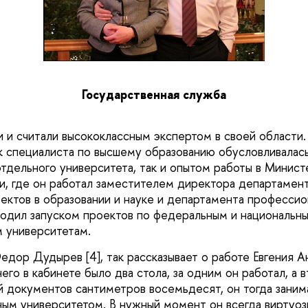
Государственная служба
и и считали высококлассным экспертом в своей области.
ак специалиста по высшему образованию обусловливалас
отдельного университета, так и опытом работы в Минис
ки, где он работал заместителем директора департамент
ектов в образовании и науке и департамента профессио
водил запуском проектов по федеральным и национальн
 университетам.
едор Дудырев [4], так рассказывает о работе Евгения А
его в кабинете было два стола, за одним он работал, а 
 документов сантиметров восемьдесят, он тогда заним
 университетом. В нужный момент он всегда виртуозн