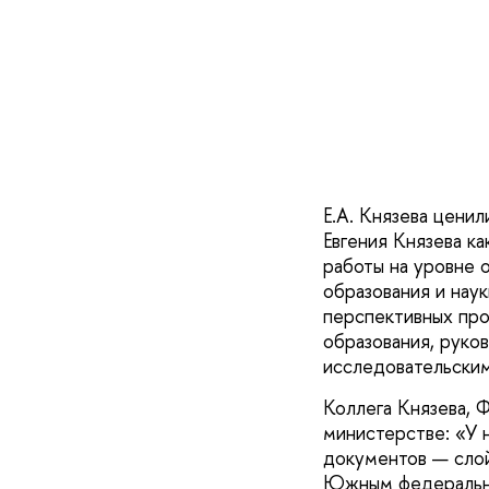
Е.А. Князева ценил
Евгения Князева к
работы на уровне 
образования и нау
перспективных про
образования, руко
исследовательским
Коллега Князева, Ф
министерстве: «У н
документов — слой
Южным федеральным