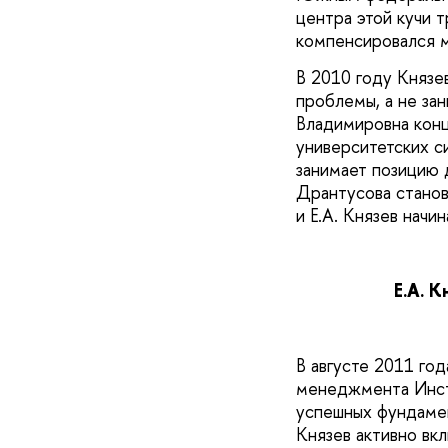
центра этой кучи 
компенсировался м
В 2010 году Князе
проблемы, а не зан
Владимировна конц
университетских с
занимает позицию 
Дрантусова станов
и Е.А. Князев начи
Е.А. 
В августе 2011 год
менеджмента Инсти
успешных фундамент
Князев активно вк