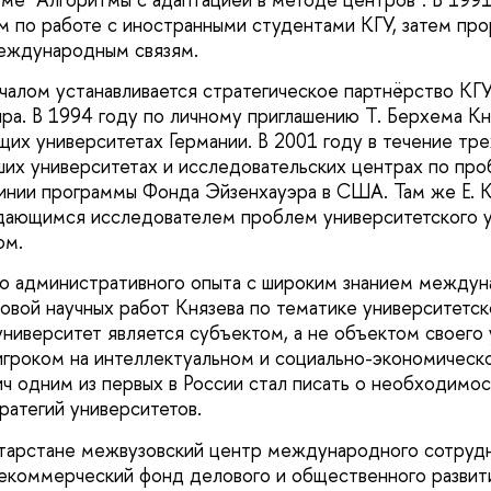
м по работе с иностранными студентами КГУ, затем пр
международным связям.
чалом устанавливается стратегическое партнёрство КГ
ра. В 1994 году по личному приглашению Т. Берхема К
щих университетах Германии. В 2001 году в течение тр
ших университетах и исследовательских центрах по пр
линии программы Фонда Эйзенхауэра в США. Там же Е. К
дающимся исследователем проблем университетского у
ом.
о административного опыта с широким знанием междун
новой научных работ Князева по тематике университетск
университет является субъектом, а не объектом своего
гроком на интеллектуальном и социально-экономическо
ич одним из первых в России стал писать о необходимо
ратегий университетов.
атарстане межвузовский центр международного сотрудн
екоммерческий фонд делового и общественного развит