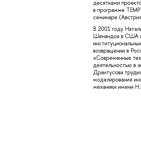
десятками проекто
в программе TEMPU
семинаре (Австрия
В 2001 году Натал
Шенандоа в США п
институциональных
возвращении в Рос
«Современные техн
деятельностью в ж
Дрантусова трудил
моделирования инс
механики имени Н.