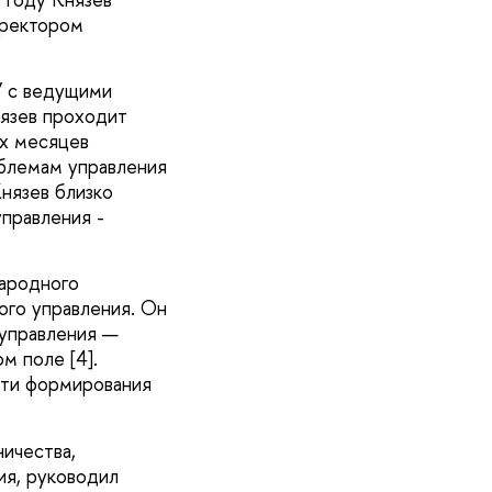
оректором
У с ведущими
нязев проходит
ех месяцев
облемам управления
нязев близко
правления -
ародного
ого управления. Он
 управления —
м поле [4].
сти формирования
ичества,
ия, руководил