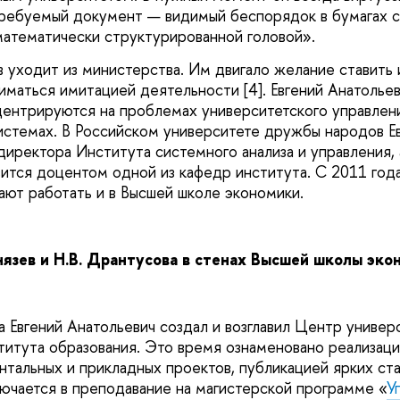
требуемый документ — видимый беспорядок в бумагах с
атематически структурированной головой».
в уходит из министерства. Им двигало желание ставить 
иматься имитацией деятельности [4]. Евгений Анатольев
ентрируются на проблемах университетского управлен
истемах. В Российском университете дружбы народов Е
директора Института системного анализа
и управления,
ится доцентом одной из кафедр института. С 2011 года
нают работать и в Высшей школе экономики.
Князев и Н.В. Дрантусова в стенах Высшей школы эко
а Евгений Анатольевич создал и возглавил Центр универ
тута образования. Это время ознаменовано реализаци
альных и прикладных проектов, публикацией ярких стате
лючается в преподавание на магистерской программе «
У