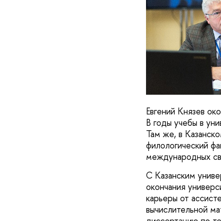
Евгений Князев ок
В годы учебы в ун
Там же, в Казанско
филологический фа
международных свя
С Казанским униве
окончания универс
карьеры от ассист
вычислительной ма
диссертацию по те