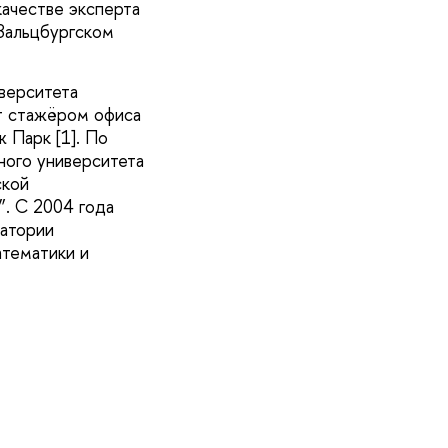
качестве эксперта
 Зальцбургском
верситета
т стажёром офиса
 Парк [1]. По
ного университета
ской
”. С 2004 года
ратории
атематики и