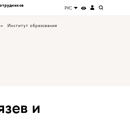
отрудников
РУС
Институт образования
язев и