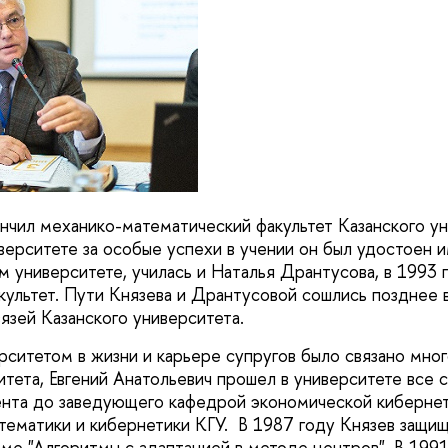
ончил механико-математический факультет Казанского ун
иверситете за особые успехи в учении он был удостоен 
м университете, училась и Наталья Дрантусова, в 1993 
культет. Пути Князева и Дрантусовой сошлись позднее 
зей Казанского университета.
рситетом в жизни и карьере супругов было связано мно
итета, Евгений Анатольевич прошел в университете все 
ента до заведующего кафедрой экономической кибернет
тематики и кибернетики КГУ. В 1987 году Князев защи
ме "Алгоритмы с адаптацией в методе центров". В 1991