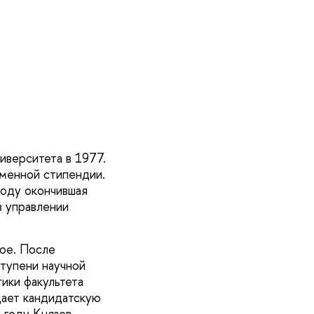
иверситета в 1977.
именной стипендии.
году окончившая
в управлении
гое. После
ступени научной
ики факультета
щает кандидатскую
 году Князев