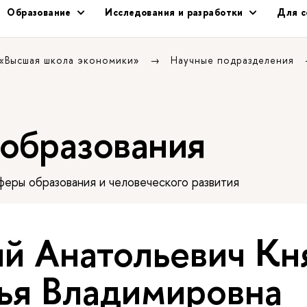
Образование
Исследования и разработки
Для с
 «Высшая школа экономики»
Научные подразделения
 образования
еры образования и человеческого развития
ий Анатольевич Кн
ья Владимировна