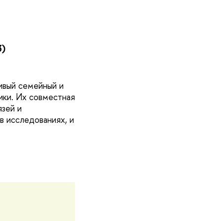
3)
ивый семейный и
ики. Их совместная
язей и
в исследованиях, и