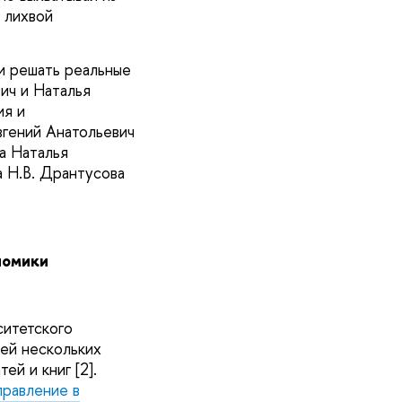
 лихвой
и решать реальные
ич и Наталья
ия и
вгений Анатольевич
 а Наталья
 Н.В. Дрантусова
номики
ситетского
ей нескольких
й и книг [2].
правление в