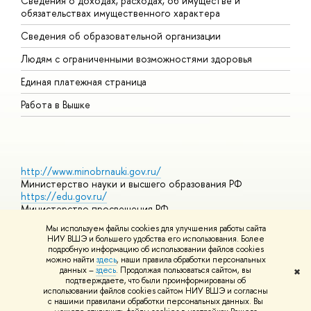
Сведения о доходах, расходах, об имуществе и
Б
обязательствах имущественного характера
О
Сведения об образовательной организации
О
Людям с ограниченными возможностями здоровья
Единая платежная страница
Работа в Вышке
http://www.minobrnauki.gov.ru/
Министерство науки и высшего образования РФ
https://edu.gov.ru/
Министерство просвещения РФ
https://elearning.hse.ru/mooc
Мы используем файлы cookies для улучшения работы сайта
Массовые открытые онлайн-курсы
НИУ ВШЭ и большего удобства его использования. Более
подробную информацию об использовании файлов cookies
можно найти
здесь
, наши правила обработки персональных
данных –
здесь
. Продолжая пользоваться сайтом, вы
✖
© НИУ ВШЭ 1993–2026
Адреса и контакты
Условия
подтверждаете, что были проинформированы об
использования материалов
Политика конфиденциальности
Карта
использовании файлов cookies сайтом НИУ ВШЭ и согласны
сайта
с нашими правилами обработки персональных данных. Вы
Шрифты HSE Sans и HSE Slab разработаны в
Школе дизайна НИУ