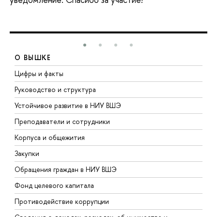
О ВЫШКЕ
Цифры и факты
Л
Руководство и структура
Д
Устойчивое развитие в НИУ ВШЭ
О
Преподаватели и сотрудники
П
Корпуса и общежития
В
Закупки
П
Обращения граждан в НИУ ВШЭ
А
Фонд целевого капитала
Д
Противодействие коррупции
Ц