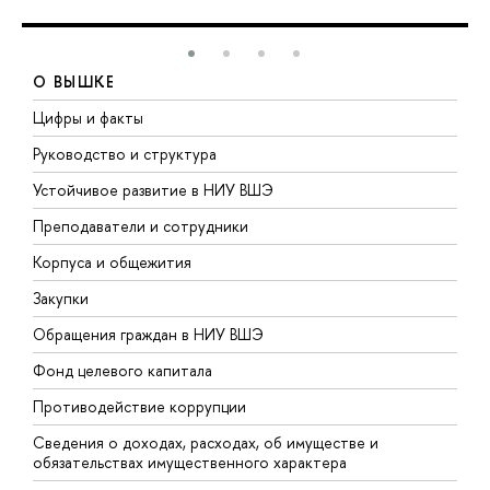
О ВЫШКЕ
Цифры и факты
Л
Руководство и структура
Д
Устойчивое развитие в НИУ ВШЭ
О
Преподаватели и сотрудники
П
Корпуса и общежития
В
Закупки
П
Обращения граждан в НИУ ВШЭ
А
Фонд целевого капитала
Д
Противодействие коррупции
Ц
Сведения о доходах, расходах, об имуществе и
Б
обязательствах имущественного характера
О