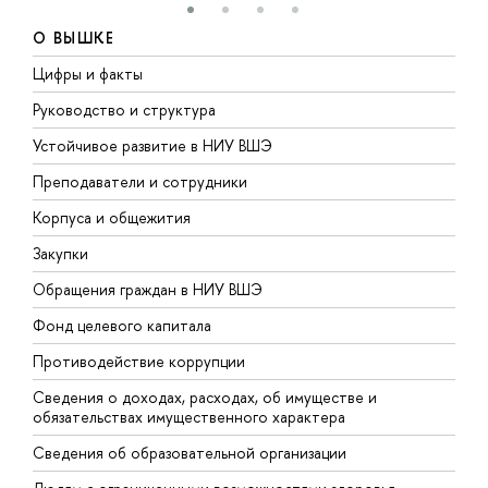
О ВЫШКЕ
Цифры и факты
Л
Руководство и структура
Д
Устойчивое развитие в НИУ ВШЭ
О
Преподаватели и сотрудники
П
Корпуса и общежития
В
Закупки
П
Обращения граждан в НИУ ВШЭ
А
Фонд целевого капитала
Д
Противодействие коррупции
Ц
Сведения о доходах, расходах, об имуществе и
Б
обязательствах имущественного характера
О
Сведения об образовательной организации
О