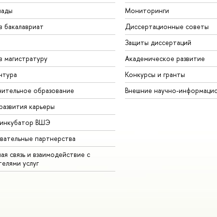
иады
Мониторинги
в бакалавриат
Диссертационные советы
Защиты диссертаций
в магистратуру
Академическое развитие
нтура
Конкурсы и гранты
ительное образование
Внешние научно-информаци
развития карьеры
-инкубатор ВШЭ
вательные партнерства
ая связь и взаимодействие с
телями услуг