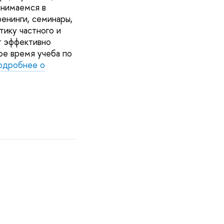
анимаемся в
енинги, семинары,
тику частного и
т эффективно
ое время учеба по
одробнее о