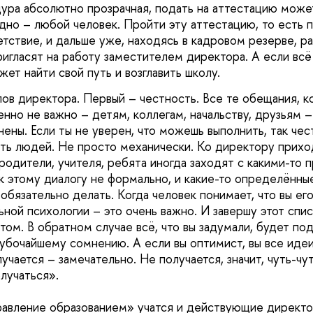
ура абсолютно прозрачная, подать на аттестацию може
одно – любой человек. Пройти эту аттестацию, то есть 
ствие, и дальше уже, находясь в кадровом резерве, ра
ригласят на работу заместителем директора. А если всё 
ет найти свой путь и возглавить школу.
ов директора. Первый – честность. Все те обещания, 
енно не важно – детям, коллегам, начальству, друзьям 
ены. Если ты не уверен, что можешь выполнить, так чес
ть людей. Не просто механически. Ко директору прихо
родители, учителя, ребята иногда заходят с какими-то
к этому диалогу не формально, и какие-то определённы
обязательно делать. Когда человек понимает, что вы его
ной психологии – это очень важно. И завершу этот спис
том. В обратном случае всё, что вы задумали, будет по
убочайшему сомнению. А если вы оптимист, вы все иде
учается – замечательно. Не получается, значит, чуть-ч
олучаться».
авление образованием» учатся и действующие директора