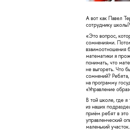
А вот как Павел Т
сотруднику школы?
«Это вопрос, кото
сомнениями. Потом
взаимоотношения бы
математики я прож
понимать, что мате
не выгореть. Что б
сомнений? Ребята, 
на программу госуд
«Управление обра
В той школе, где я
из наших подразде
приём ребят в это
управленческий оп
маленький участок