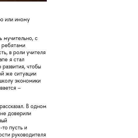
лю или иному
ь мучительно, с
с ребятами
ть, в роли учителя
апе я стал
 развития, чтобы
ой же ситуации
 школу экономики
ывается –
 рассказал. В одном
мне доверили
вый
-то пусть и
ности руководителя