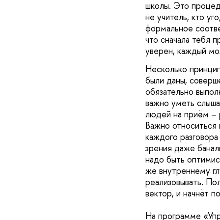
школы. Это процед
не учитель, кто уг
формальное соответ
что сначала тебя п
уверен, каждый мож
Несколько принцип
были даны, соверш
обязательно выполн
важно уметь слыша
людей на приём – 
Важно относиться 
каждого разговора 
зрения даже баналь
надо быть оптимис
же внутреннему гл
реализовывать. Пол
вектор, и начнёт п
На программе «Упр