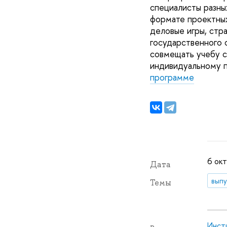
специалисты разны
формате проектных
деловые игры, стра
государственного 
совмещать учебу с
индивидуальному п
программе
6 окт
Дата
выпу
Темы
Инст