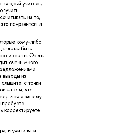
т каждый учитель,
получить
ссчитывать на то,
это понравится, я
которые кому-либо
– должны быть
тно и скажи. Очень
дит очень много
 предложениями.
е выводы из
 слышите, с точки
ок на том, что
двергаться вашему
и пробуете
уть корректируете
, и учителя, и