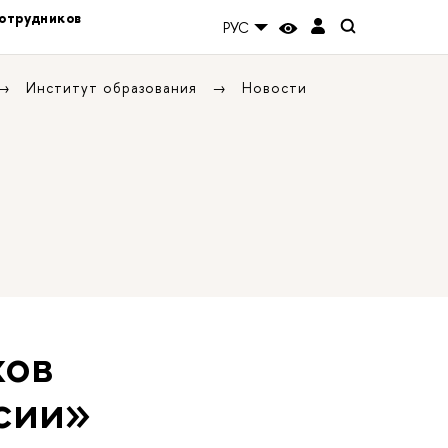
отрудников
РУС
Институт образования
Новости
хов
сии»