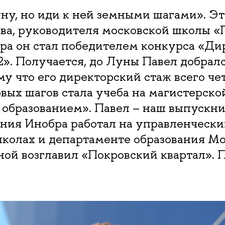
ну, но иди к ней земными шагами». Эт
ова, руководителя московской школы 
ера он стал победителем конкурса «Ди
2». Получается, до Луны Павел добрал
му что его директорский стаж всего чет
вых шагов стала учеба на магистерск
образованием». Павел – наш выпускник
ния Инобра работал на управленчески
колах и департаменте образования Мо
ной возглавил «Покровский квартал». 