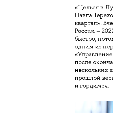
«Целься в Лу
Павла Терех
квартал». Вч
России – 202
быстро, пото
одним из пер
«Управление 
после оконча
нескольких ш
прошлой вес
и гордимся.