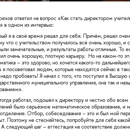
ерехов ответил на вопрос «Как стать директором учите
» в одном из интервью:
рый я в своё время решал для себя. Причём, решал очен
у что с учительством получалось всё очень хорошо, и 
ли замечательные, и результаты работы отличные. То ес
ил очень хорошую, плотную карьеру. Но на каком-то эт
матика – это здорово, но хочется какого-то дальнейшего
ы я посоветовал людям, которые находятся сейчас в так
надо пробовать! Я начал с того, что поступил в Высшую
арственного муниципального управления, она так и наз
зованием».
 тогда работал, подошёл к директору и честно обо всем
лений было серьёзное математическое образование, и 
 отделение. Отбор, собеседования – это и был мой пер
ыт. Поэтому не стесняйтесь, попробуйте для себя какой
. А следующий шаг – аттестация на соответствие долж