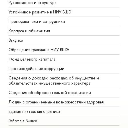
Руководство и структура
Д
Устойчивое развитие в НИУ ВШЭ
О
Преподаватели и сотрудники
П
Корпуса и общежития
В
Закупки
П
Обращения граждан в НИУ ВШЭ
А
Фонд целевого капитала
Д
Противодействие коррупции
Ц
Сведения о доходах, расходах, об имуществе и
Б
обязательствах имущественного характера
О
Сведения об образовательной организации
О
Людям с ограниченными возможностями здоровья
Единая платежная страница
Работа в Вышке