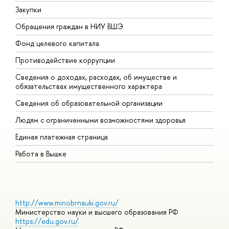
Закупки
П
Обращения граждан в НИУ ВШЭ
А
Фонд целевого капитала
Д
Противодействие коррупции
Ц
Сведения о доходах, расходах, об имуществе и
Б
обязательствах имущественного характера
О
Сведения об образовательной организации
О
Людям с ограниченными возможностями здоровья
Единая платежная страница
Работа в Вышке
http://www.minobrnauki.gov.ru/
Министерство науки и высшего образования РФ
https://edu.gov.ru/