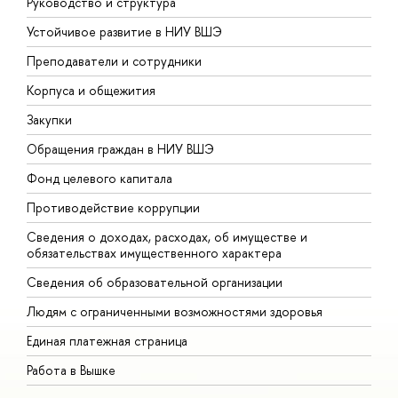
Руководство и структура
Д
Устойчивое развитие в НИУ ВШЭ
О
Преподаватели и сотрудники
П
Корпуса и общежития
В
Закупки
П
Обращения граждан в НИУ ВШЭ
А
Фонд целевого капитала
Д
Противодействие коррупции
Ц
Сведения о доходах, расходах, об имуществе и
Б
обязательствах имущественного характера
О
Сведения об образовательной организации
О
Людям с ограниченными возможностями здоровья
Единая платежная страница
Работа в Вышке