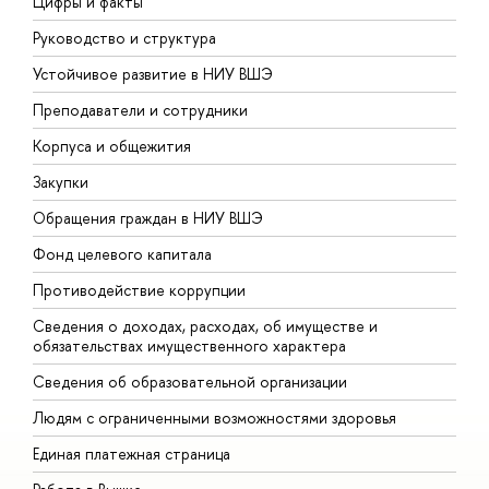
Цифры и факты
Л
Руководство и структура
Д
Устойчивое развитие в НИУ ВШЭ
О
Преподаватели и сотрудники
П
Корпуса и общежития
В
Закупки
П
Обращения граждан в НИУ ВШЭ
А
Фонд целевого капитала
Д
Противодействие коррупции
Ц
Сведения о доходах, расходах, об имуществе и
Б
обязательствах имущественного характера
О
Сведения об образовательной организации
О
Людям с ограниченными возможностями здоровья
Единая платежная страница