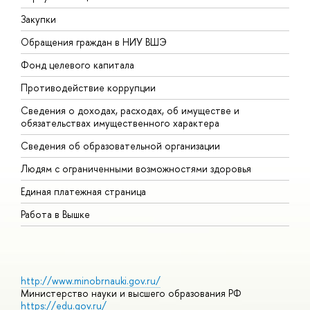
Закупки
П
Обращения граждан в НИУ ВШЭ
А
Фонд целевого капитала
Д
Противодействие коррупции
Ц
Сведения о доходах, расходах, об имуществе и
Б
обязательствах имущественного характера
О
Сведения об образовательной организации
О
Людям с ограниченными возможностями здоровья
Единая платежная страница
Работа в Вышке
http://www.minobrnauki.gov.ru/
Министерство науки и высшего образования РФ
https://edu.gov.ru/