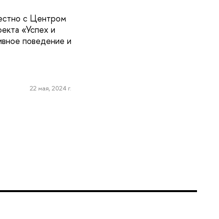
местно с Центром
екта «Успех и
ивное поведение и
22 мая, 2024 г.