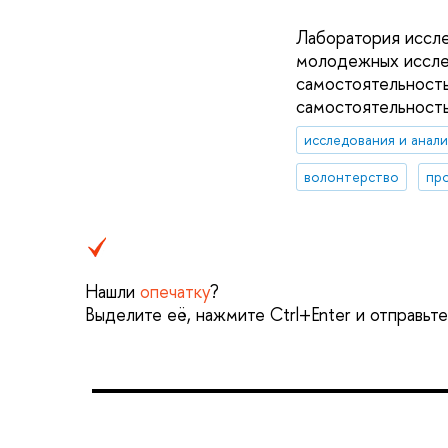
Лаборатория иссле
молодежных исслед
самостоятельност
самостоятельност
исследования и анал
волонтерство
пр
Нашли
опечатку
?
Выделите её, нажмите Ctrl+Enter и отправьт