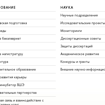
ЗОВАНИЕ
НАУКА
Научные подразделения
вская подготовка
Исследовательские проекты
иады
Мониторинги
в бакалавриат
Диссертационные советы
Защиты диссертаций
в магистратуру
Академическое развитие
нтура
Конкурсы и гранты
ительное образование
Внешние научно-информаци
развития карьеры
-инкубатор ВШЭ
вательные партнерства
ая связь и взаимодействие с
телями услуг