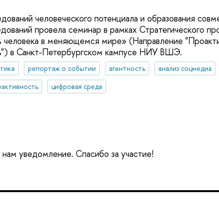
дований человеческого потенциала и образования сов
ований провела семинар в рамках Стратегического про
ь человека в меняющемся мире» (Направление "Проакт
ь") в Санкт-Петербургском кампусе НИУ ВШЭ.
итика
репортаж о событии
агентность
анализ соцмедиа
оактивность
цифровая среда
е нам уведомление. Спасибо за участие!