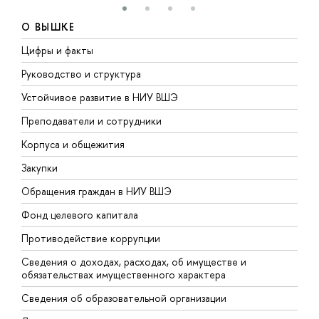
О ВЫШКЕ
Цифры и факты
Л
Руководство и структура
Д
Устойчивое развитие в НИУ ВШЭ
О
Преподаватели и сотрудники
П
Корпуса и общежития
В
Закупки
П
Обращения граждан в НИУ ВШЭ
А
Фонд целевого капитала
Д
Противодействие коррупции
Ц
Сведения о доходах, расходах, об имуществе и
Б
обязательствах имущественного характера
О
Сведения об образовательной организации
О