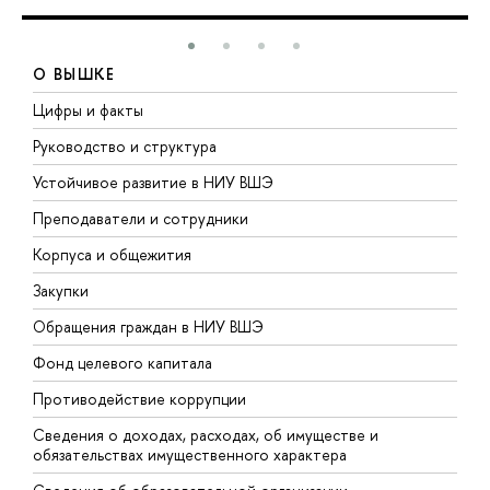
О ВЫШКЕ
Цифры и факты
Л
Руководство и структура
Д
Устойчивое развитие в НИУ ВШЭ
О
Преподаватели и сотрудники
П
Корпуса и общежития
В
Закупки
П
Обращения граждан в НИУ ВШЭ
А
Фонд целевого капитала
Д
Противодействие коррупции
Ц
Сведения о доходах, расходах, об имуществе и
Б
обязательствах имущественного характера
О