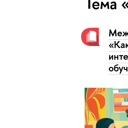
Тема 
Меж
«Ка
инт
обу