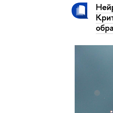
Нейр
Кри
обр