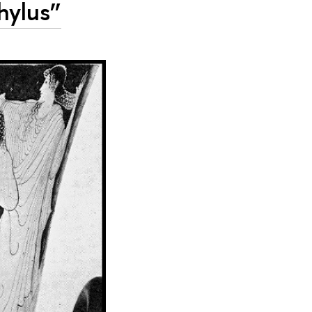
hylus”