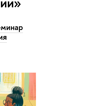
тии»
еминар
ия