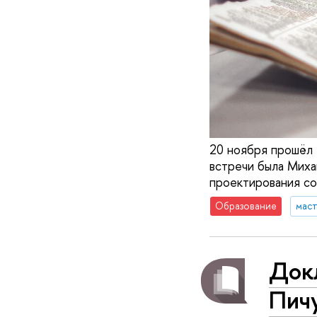
20 ноября прошёл 
встречи была Миха
проектирования с
Образование
маст
Док
Пичу