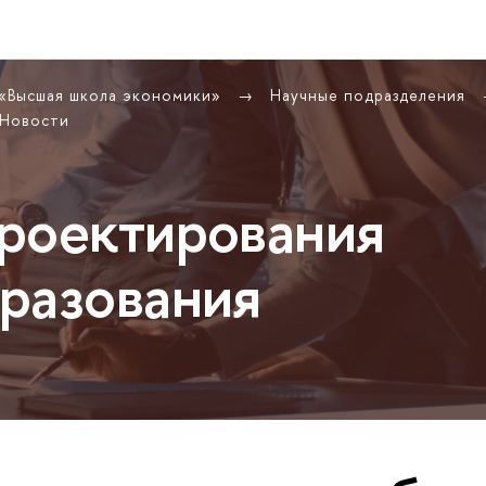
 «Высшая школа экономики»
Научные подразделения
Новости
роектирования
разования