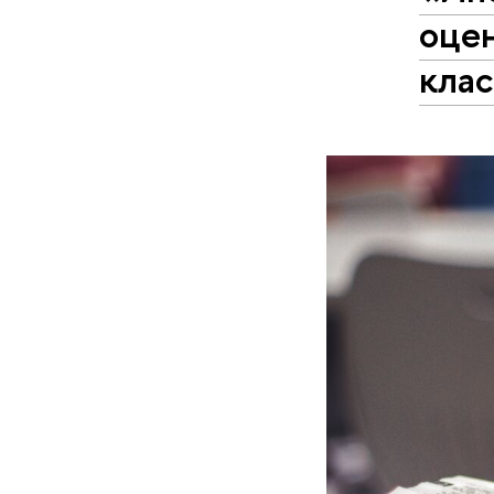
оце
кла