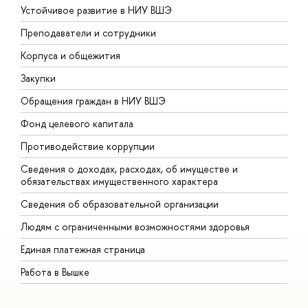
Устойчивое развитие в НИУ ВШЭ
О
Преподаватели и сотрудники
П
Корпуса и общежития
В
Закупки
П
Обращения граждан в НИУ ВШЭ
А
Фонд целевого капитала
Д
Противодействие коррупции
Ц
Сведения о доходах, расходах, об имуществе и
Б
обязательствах имущественного характера
О
Сведения об образовательной организации
О
Людям с ограниченными возможностями здоровья
Единая платежная страница
Работа в Вышке