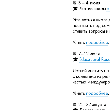
📆
3 – 4 июля
🎓 Летняя школа
«К
Эта летняя школа д
поставить под сом
ставить вопросы и
Узнать
подробнее
.
📆 7–12 июля
🎓
Educational Resea
Летний институт в
с коллегами из раз
частью междунаро
Узнать
подробнее
.
📆 21–22 августа