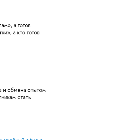
ам», а готов
и», а кто готов
а и обмена опытом
тникам стать