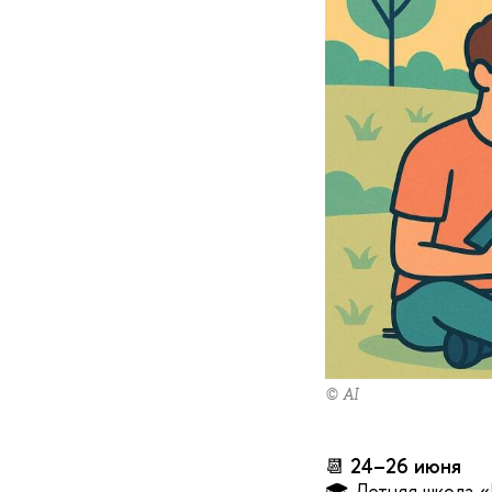
© AI
📆
24–26 июня
🎓 Летняя школа «