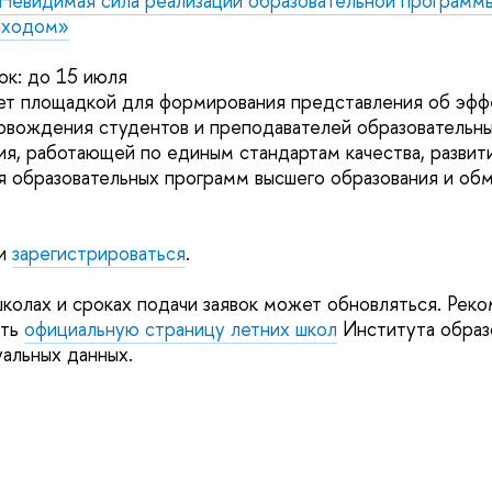
Невидимая сила реализации образовательной программы
дходом»
вок: до 15 июля
нет площадкой для формирования представления об эф
овождения студентов и преподавателей образовательн
ия, работающей по единым стандартам качества, развит
 образовательных программ высшего образования и об
и
зарегистрироваться
.
колах и сроках подачи заявок может обновляться. Рек
ять
официальную страницу летних школ
Института обра
уальных данных.