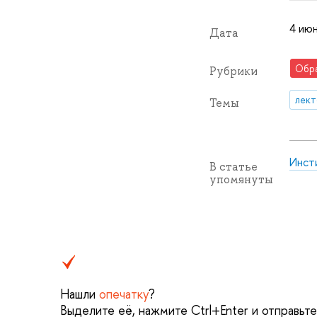
4 июн
Дата
Обр
Рубрики
лек
Темы
Инст
В статье
упомянуты
Нашли
опечатку
?
Выделите её, нажмите Ctrl+Enter и отправьт