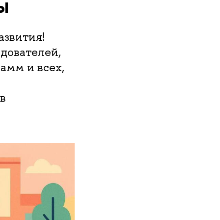
ы
азвития!
дователей,
амм и всех,
в