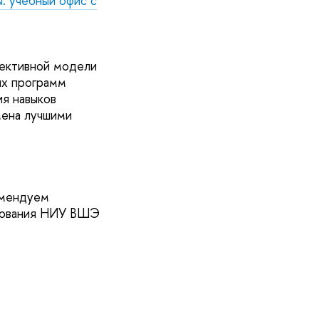
: учебный офис с
фективной модели
ых программ
ия навыков
мена лучшими
омендуем
зования НИУ ВШЭ