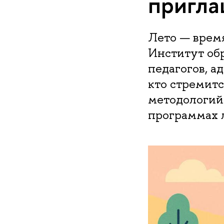
пригла
Лето — время
Институт об
педагогов, а
кто стремитс
методологий 
программах 