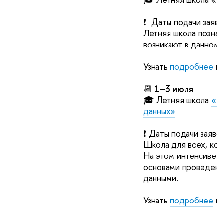
❗️ Даты подачи зая
Летняя школа позн
возникают в данн
Узнать
подробнее
📆
1–3 июля
🎓 Летняя школа
«
данных»
❗️ Даты подачи зая
Школа для всех, к
На этом интенсиве
основами проведен
данными.
Узнать
подробнее