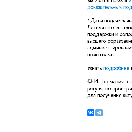
🎓 Летняя школа
«
доказательным по
❗️ Даты подачи зая
Летняя школа ста
поддержки и сопр
высшего образован
администрирования
практиками.
Узнать
подробнее
💥 Информация о ш
регулярно провер
для получения акт