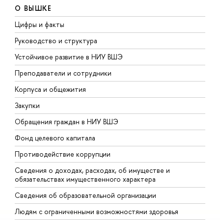
О ВЫШКЕ
Цифры и факты
Л
Руководство и структура
Д
Устойчивое развитие в НИУ ВШЭ
О
Преподаватели и сотрудники
П
Корпуса и общежития
В
Закупки
П
Обращения граждан в НИУ ВШЭ
А
Фонд целевого капитала
Д
Противодействие коррупции
Ц
Сведения о доходах, расходах, об имуществе и
Б
обязательствах имущественного характера
О
Сведения об образовательной организации
О
Людям с ограниченными возможностями здоровья