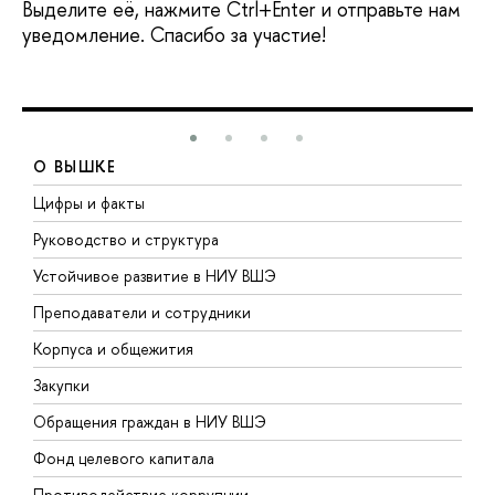
Выделите её, нажмите Ctrl+Enter и отправьте нам
уведомление. Спасибо за участие!
О ВЫШКЕ
Цифры и факты
Л
Руководство и структура
Д
Устойчивое развитие в НИУ ВШЭ
О
Преподаватели и сотрудники
П
Корпуса и общежития
В
Закупки
П
Обращения граждан в НИУ ВШЭ
А
Фонд целевого капитала
Д
Противодействие коррупции
Ц