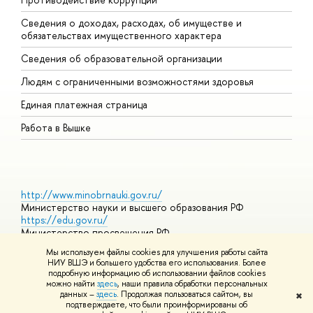
Сведения о доходах, расходах, об имуществе и
Б
обязательствах имущественного характера
О
Сведения об образовательной организации
О
Людям с ограниченными возможностями здоровья
Единая платежная страница
Работа в Вышке
http://www.minobrnauki.gov.ru/
Министерство науки и высшего образования РФ
https://edu.gov.ru/
Министерство просвещения РФ
https://elearning.hse.ru/mooc
Мы используем файлы cookies для улучшения работы сайта
Массовые открытые онлайн-курсы
НИУ ВШЭ и большего удобства его использования. Более
подробную информацию об использовании файлов cookies
можно найти
здесь
, наши правила обработки персональных
данных –
здесь
. Продолжая пользоваться сайтом, вы
✖
© НИУ ВШЭ 1993–2026
Адреса и контакты
Условия
подтверждаете, что были проинформированы об
использования материалов
Политика конфиденциальности
Карта