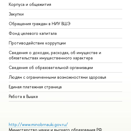
Корпуса и общежития
В
Закупки
П
Обращения граждан в НИУ ВШЭ
А
Фонд целевого капитала
Д
Противодействие коррупции
Ц
Сведения о доходах, расходах, об имуществе и
Б
обязательствах имущественного характера
О
Сведения об образовательной организации
О
Людям с ограниченными возможностями здоровья
Единая платежная страница
Работа в Вышке
http://www.minobrnauki.gov.ru/
Министерство науки и высшего образования РФ