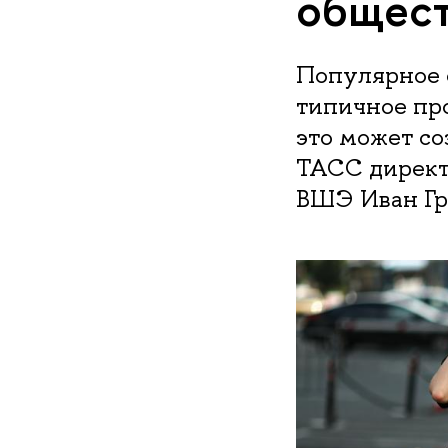
общес
Популярное 
типичное про
это может со
ТАСС директ
ВШЭ Иван Гр