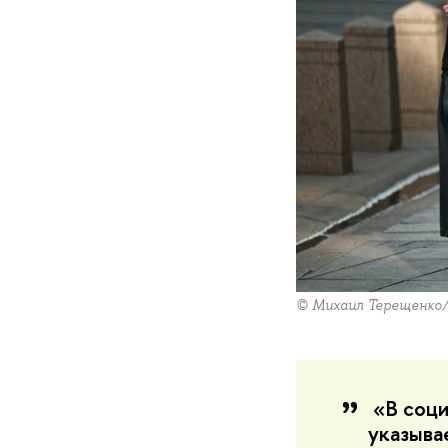
© Михаил Терещенко
«В соци
указыва