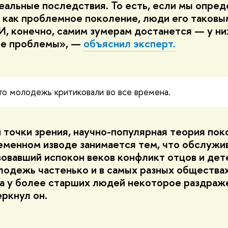
еальные последствия. То есть, если мы опре
 как проблемное поколение, люди его таковы
 И, конечно, самим зумерам достанется — у ни
ые проблемы», —
объяснил эксперт.
что молодежь критиковали во все времена.
 точки зрения, научно-популярная теория пок
еменном изводе занимается тем, что обслужи
овавший испокон веков конфликт отцов и дете
лодежь частенько и в самых разных общества
а у более старших людей некоторое раздраж
ркнул он.