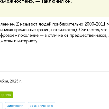
озможностей», — заключил он.
олением Z называют людей приблизительно 2000-2011 
очниках временные границы отличаются). Считается, что
фровое» поколение — в отличие от предшественников, 
джетам и интернету.
ября, 2025 г.
ертиза
И
дискуссии
взгляд ученого