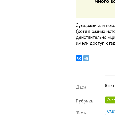
много в
Зумерами или пок
(хотя в разных ист
действительно «ци
имели доступ к га
8 окт
Дата
Эксп
Рубрики
СМ
Темы