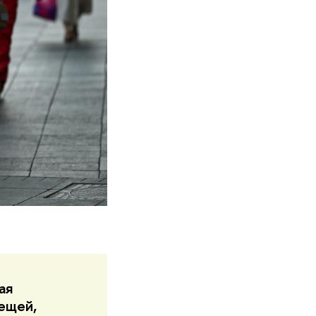
ая
ещей,