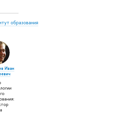
итут образования
ев Иван
еевич
р
логии
го
ования:
ктор
а