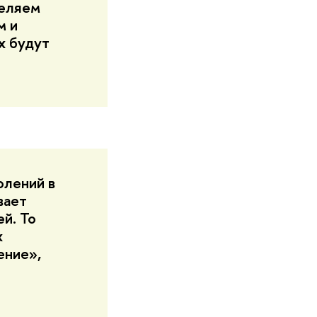
деляем
м и
х будут
олений в
вает
й. То
х
ение»,