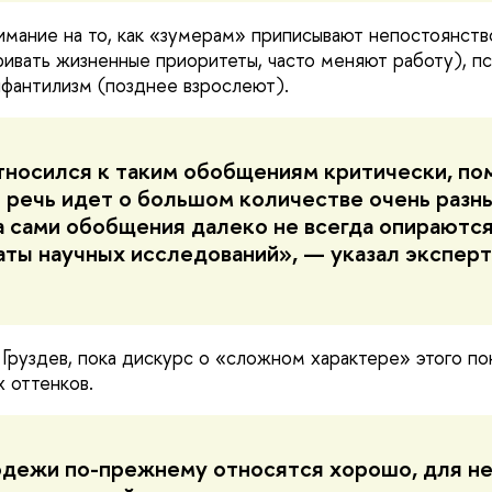
имание на то, как «зумерам» приписывают непостоянств
ивать жизненные приоритеты, часто меняют работу), п
нфантилизм (позднее взрослеют).
тносился к таким обобщениям критически, по
о речь идет о большом количестве очень разн
а сами обобщения далеко не всегда опираются
аты научных исследований», — указал эксперт
 Груздев, пока дискурс о «сложном характере» этого по
х оттенков.
дежи по-прежнему относятся хорошо, для не