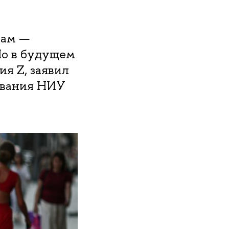
рам —
Но в будущем
я Z, заявил
ования НИУ