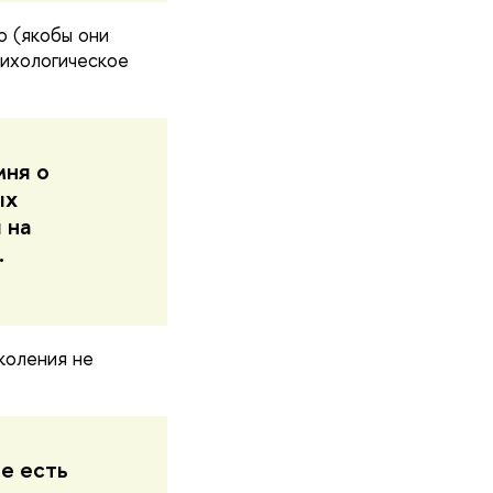
о (якобы они
сихологическое
мня о
ых
 на
.
коления не
е есть