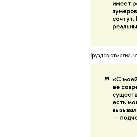
имеет р
зумеров
сочтут.
реальн
Груздев отметил, 
«С моей
ее совр
существ
есть мо
вызывал
— подче