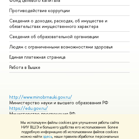
Фонд целевого капитала
Д
Противодействие коррупции
Ц
Сведения о доходах, расходах, об имуществе и
Б
обязательствах имущественного характера
О
Сведения об образовательной организации
О
Людям с ограниченными возможностями здоровья
Единая платежная страница
Работа в Вышке
http://www.minobrnauki.gov.ru/
Министерство науки и высшего образования РФ
https://edu.gov.ru/
Министерство просвещения РФ
https://elearning.hse.ru/mooc
Мы используем файлы cookies для улучшения работы сайта
Массовые открытые онлайн-курсы
НИУ ВШЭ и большего удобства его использования. Более
подробную информацию об использовании файлов cookies
можно найти
здесь
, наши правила обработки персональных