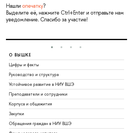
Нашли
опечатку
?
Выделите её, нажмите Ctrl+Enter и отправьте нам
уведомление. Спасибо за участие!
О ВЫШКЕ
Цифры и факты
Л
Руководство и структура
Д
Устойчивое развитие в НИУ ВШЭ
О
Преподаватели и сотрудники
П
Корпуса и общежития
В
Закупки
П
Обращения граждан в НИУ ВШЭ
А