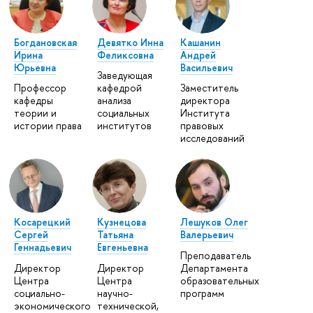
Богдановская
Девятко Инна
Кашанин
Ирина
Феликсовна
Андрей
Юрьевна
Васильевич
Заведующая
Профессор
кафедрой
Заместитель
кафедры
анализа
директора
теории и
социальных
Института
истории права
институтов
правовых
исследований
Косарецкий
Кузнецова
Лешуков Олег
Сергей
Татьяна
Валерьевич
Геннадьевич
Евгеньевна
Преподаватель
Директор
Директор
Департамента
Центра
Центра
образовательных
социально-
научно-
программ
экономического
технической,