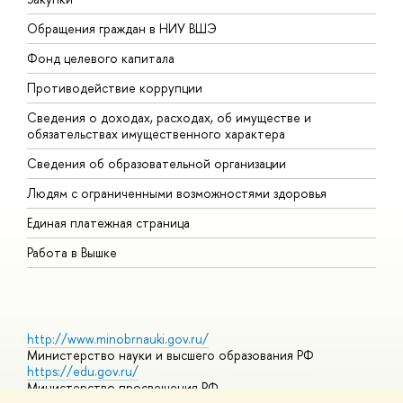
Обращения граждан в НИУ ВШЭ
А
Фонд целевого капитала
Д
Противодействие коррупции
Ц
Сведения о доходах, расходах, об имуществе и
Б
обязательствах имущественного характера
О
Сведения об образовательной организации
О
Людям с ограниченными возможностями здоровья
Единая платежная страница
Работа в Вышке
http://www.minobrnauki.gov.ru/
Министерство науки и высшего образования РФ
https://edu.gov.ru/
Министерство просвещения РФ