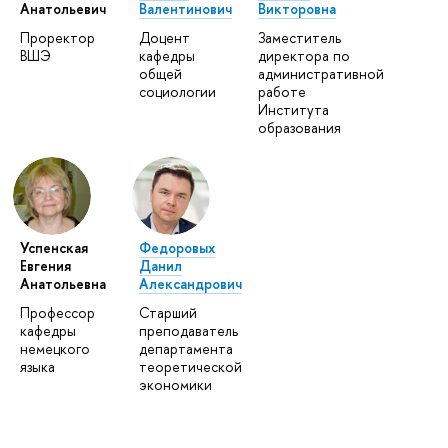
Анатольевич
Валентинович
Викторовна
Проректор
Доцент
Заместитель
ВШЭ
кафедры
директора по
общей
административной
социологии
работе
Института
образования
Успенская
Федоровых
Евгения
Данил
Анатольевна
Александрович
Профессор
Старший
кафедры
преподаватель
немецкого
департамента
языка
теоретической
экономики