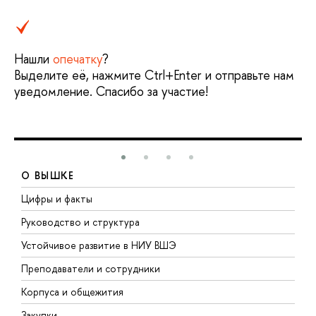
Нашли
опечатку
?
Выделите её, нажмите Ctrl+Enter и отправьте нам
уведомление. Спасибо за участие!
О ВЫШКЕ
Цифры и факты
Л
Руководство и структура
Д
Устойчивое развитие в НИУ ВШЭ
О
Преподаватели и сотрудники
П
Корпуса и общежития
В
Закупки
П