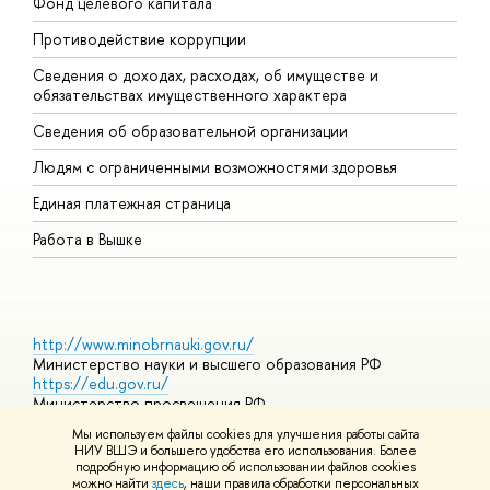
Фонд целевого капитала
Д
Противодействие коррупции
Ц
Сведения о доходах, расходах, об имуществе и
Б
обязательствах имущественного характера
О
Сведения об образовательной организации
О
Людям с ограниченными возможностями здоровья
Единая платежная страница
Работа в Вышке
http://www.minobrnauki.gov.ru/
Министерство науки и высшего образования РФ
https://edu.gov.ru/
Министерство просвещения РФ
https://elearning.hse.ru/mooc
Мы используем файлы cookies для улучшения работы сайта
Массовые открытые онлайн-курсы
НИУ ВШЭ и большего удобства его использования. Более
подробную информацию об использовании файлов cookies
можно найти
здесь
, наши правила обработки персональных