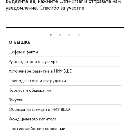
Выделите её, нажмите Ctrl+Enter и отправьте нам
уведомление. Спасибо за участие!
О ВЫШКЕ
Цифры и факты
Л
Руководство и структура
Д
Устойчивое развитие в НИУ ВШЭ
О
Преподаватели и сотрудники
П
Корпуса и общежития
В
Закупки
П
Обращения граждан в НИУ ВШЭ
А
Фонд целевого капитала
Д
Противодействие коррупции
Ц