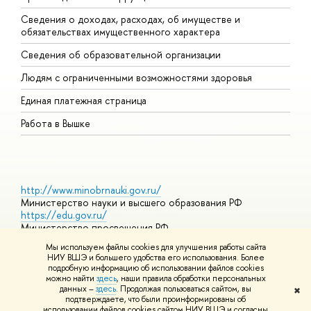
Сведения о доходах, расходах, об имуществе и
Б
обязательствах имущественного характера
О
Сведения об образовательной организации
О
Людям с ограниченными возможностями здоровья
Единая платежная страница
Работа в Вышке
http://www.minobrnauki.gov.ru/
Министерство науки и высшего образования РФ
https://edu.gov.ru/
Министерство просвещения РФ
https://elearning.hse.ru/mooc
Мы используем файлы cookies для улучшения работы сайта
Массовые открытые онлайн-курсы
НИУ ВШЭ и большего удобства его использования. Более
подробную информацию об использовании файлов cookies
можно найти
здесь
, наши правила обработки персональных
данных –
здесь
. Продолжая пользоваться сайтом, вы
✖
© НИУ ВШЭ 1993–2026
Адреса и контакты
Условия
подтверждаете, что были проинформированы об
использования материалов
Политика конфиденциальности
Карта
использовании файлов cookies сайтом НИУ ВШЭ и согласны