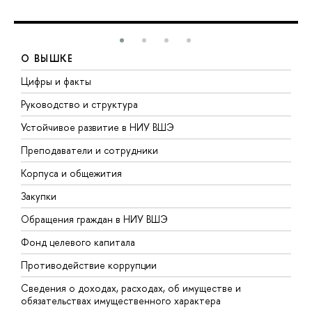
О ВЫШКЕ
Цифры и факты
Л
Руководство и структура
Д
Устойчивое развитие в НИУ ВШЭ
О
Преподаватели и сотрудники
П
Корпуса и общежития
В
Закупки
П
Обращения граждан в НИУ ВШЭ
А
Фонд целевого капитала
Д
Противодействие коррупции
Ц
Сведения о доходах, расходах, об имуществе и
Б
обязательствах имущественного характера
О