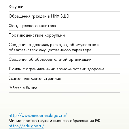
Закупки
П
Обращения граждан в НИУ ВШЭ
А
Фонд целевого капитала
Д
Противодействие коррупции
Ц
Сведения о доходах, расходах, об имуществе и
Б
обязательствах имущественного характера
О
Сведения об образовательной организации
О
Людям с ограниченными возможностями здоровья
Единая платежная страница
Работа в Вышке
http://www.minobrnauki.gov.ru/
Министерство науки и высшего образования РФ
https://edu.gov.ru/