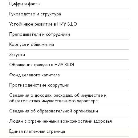
Цифры и факты
Л
Руководство и структура
Д
Устойчивое развитие в НИУ ВШЭ
О
Преподаватели и сотрудники
П
Корпуса и общежития
В
Закупки
П
Обращения граждан в НИУ ВШЭ
А
Фонд целевого капитала
Д
Противодействие коррупции
Ц
Сведения о доходах, расходах, об имуществе и
Б
обязательствах имущественного характера
О
Сведения об образовательной организации
О
Людям с ограниченными возможностями здоровья
Единая платежная страница