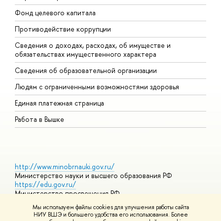
Фонд целевого капитала
Д
Противодействие коррупции
Ц
Сведения о доходах, расходах, об имуществе и
Б
обязательствах имущественного характера
О
Сведения об образовательной организации
О
Людям с ограниченными возможностями здоровья
Единая платежная страница
Работа в Вышке
http://www.minobrnauki.gov.ru/
Министерство науки и высшего образования РФ
https://edu.gov.ru/
Министерство просвещения РФ
https://elearning.hse.ru/mooc
Мы используем файлы cookies для улучшения работы сайта
Массовые открытые онлайн-курсы
НИУ ВШЭ и большего удобства его использования. Более