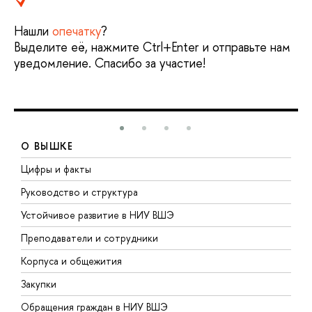
Нашли
опечатку
?
Выделите её, нажмите Ctrl+Enter и отправьте нам
уведомление. Спасибо за участие!
О ВЫШКЕ
Цифры и факты
Л
Руководство и структура
Д
Устойчивое развитие в НИУ ВШЭ
О
Преподаватели и сотрудники
П
Корпуса и общежития
В
Закупки
П
Обращения граждан в НИУ ВШЭ
А