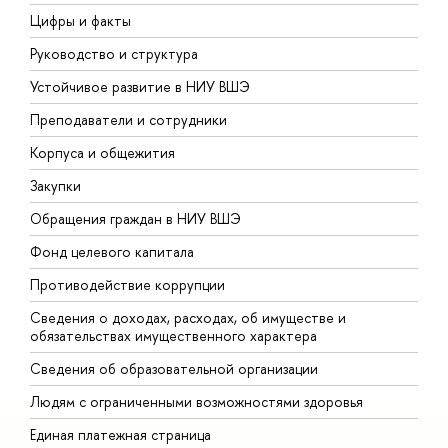
Цифры и факты
Л
Руководство и структура
Д
Устойчивое развитие в НИУ ВШЭ
О
Преподаватели и сотрудники
П
Корпуса и общежития
В
Закупки
П
Обращения граждан в НИУ ВШЭ
А
Фонд целевого капитала
Д
Противодействие коррупции
Ц
Сведения о доходах, расходах, об имуществе и
Б
обязательствах имущественного характера
О
Сведения об образовательной организации
О
Людям с ограниченными возможностями здоровья
Единая платежная страница