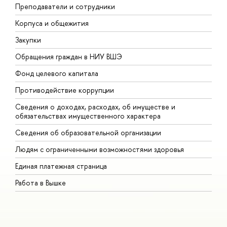
Преподаватели и сотрудники
П
Корпуса и общежития
В
Закупки
П
Обращения граждан в НИУ ВШЭ
А
Фонд целевого капитала
Д
Противодействие коррупции
Ц
Сведения о доходах, расходах, об имуществе и
Б
обязательствах имущественного характера
О
Сведения об образовательной организации
О
Людям с ограниченными возможностями здоровья
Единая платежная страница
Работа в Вышке