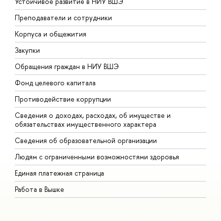
Устойчивое развитие в НИУ ВШЭ
О
Преподаватели и сотрудники
П
Корпуса и общежития
В
Закупки
П
Обращения граждан в НИУ ВШЭ
А
Фонд целевого капитала
Д
Противодействие коррупции
Ц
Сведения о доходах, расходах, об имуществе и
Б
обязательствах имущественного характера
О
Сведения об образовательной организации
О
Людям с ограниченными возможностями здоровья
Единая платежная страница
Работа в Вышке