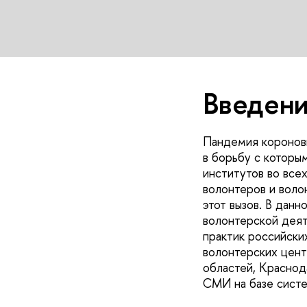
Введен
Пандемия коронови
в борьбу с которы
институтов во все
волонтеров и воло
этот вызов. В данн
волонтерской деят
практик российски
волонтерских цент
областей, Краснод
СМИ на базе сист