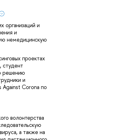
х организаций и
нения и
иную немедицинскую
синговых проектах
, студент
по решению
трудники и
 Against Corona по
ого волонтерства
сследовательскую
ируса, а также на
ция дистанционного