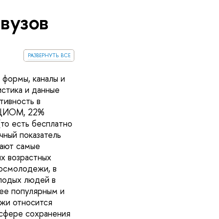
вузов
развернуть все
 формы, каналы и
стика и данные
тивность в
ВЦИОМ, 22%
то есть бесплатно
чный показатель
тают самые
ых возрастных
Росмолодежи, в
лодых людей в
лее популярным и
жи относится
 сфере сохранения