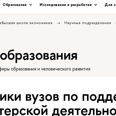
Образование
Исследования и разработки
Для с
 «Высшая школа экономики»
Научные подразделения
 образования
еры образования и человеческого развития
ики вузов по под
терской деятельн