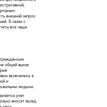
истративной,
ародным.
сть внешний запрос
ий. В связи с
теты все чаще.
 гражданских
не общий вызов
орые
тивно включились в
ой и
 пожилыми людьми.
вляется учет
олько вносят вклад
т свои