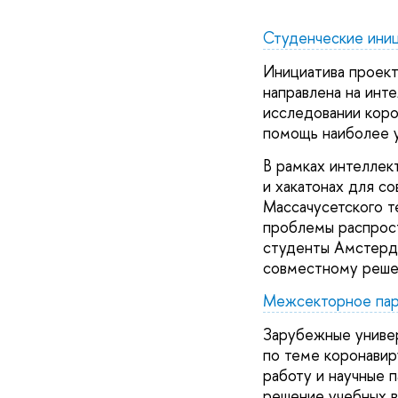
Студенческие иниц
Инициатива проект
направлена на инт
исследовании коро
помощь наиболее у
В рамках интеллек
и хакатонах для с
Массачусетского т
проблемы распрост
студенты Амстерда
совместному реше
Межсекторное пар
Зарубежные универ
по теме коронавир
работу и научные 
решение учебных в