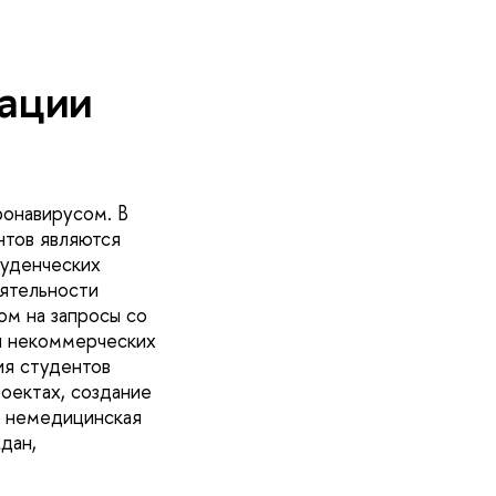
зации
ронавирусом. В
нтов являются
туденческих
еятельности
ом на запросы со
и некоммерческих
ия студентов
оектах, создание
, немедицинская
дан,