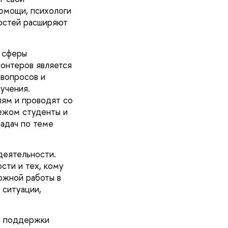
омощи, психологи
ностей расширяют
 сферы
лонтеров является
 вопросов и
учения.
ям и проводят со
бежом студенты и
адач по теме
деятельности.
сти и тех, кому
ожной работы в
 ситуации,
у поддержки