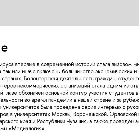
ие
руса впервые в современной истории стала вызовом ми
м так или иначе включены большинство экономических и
х странах. Волонтерская деятельность граждан, студент
нтеров некоммерческих организаций стала одним из отв
ой главе обозначен основной контур участия студентов в
ельности во время пандемии в нашей стране и за рубе
х университетов была проведена серия интервью с рук
ров в университетах Москвы, Воронежской, Орловской 
арского края и Республики Чувашия, а также проведен а
емы «Медиалогия».