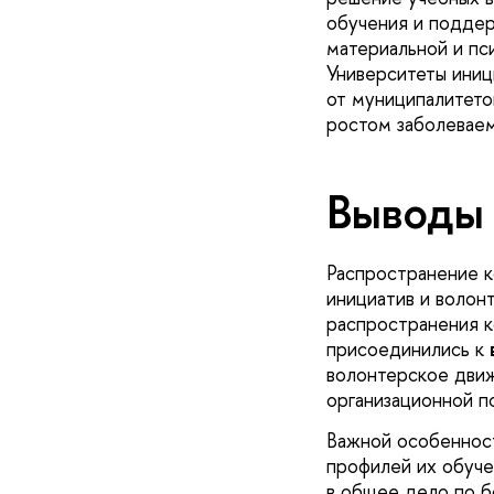
обучения и поддер
материальной и пс
Университеты иниц
от муниципалитето
ростом заболеваем
Выводы
Распространение к
инициатив и волон
распространения к
присоединились к
волонтерское движ
организационной п
Важной особенност
профилей их обуче
в общее дело по б