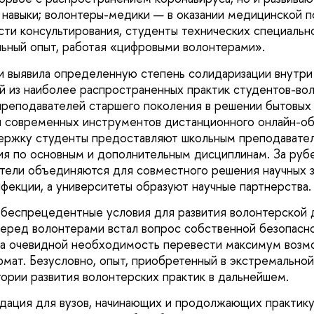
навыки; волонтеры-медики — в оказании медицинской п
сти консультирования, студенты технических специаль
ьный опыт, работая «цифровыми волонтерами».
 выявила определенную степень солидаризации внутри
й из наиболее распространенных практик студентов-во
реподавателей старшего поколения в решении бытовых
 современных инструментов дистанционного онлайн-об
ержку студенты предоставляют школьным преподавател
ия по основным и дополнительным дисциплинам. За ру
тели объединяются для совместного решения научных з
фекции, а университеты образуют научные партнерства.
беспрецедентные условия для развития волонтерской 
еред волонтерами встал вопрос собственной безопасно
ла очевидной необходимость перевести максимум возм
мат. Безусловно, опыт, приобретенный в экстремальной
тории развития волонтерских практик в дальнейшем.
дация для вузов, начинающих и продолжающих практик