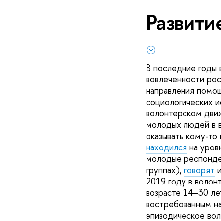
Развити
В последние годы 
вовлеченности рос
направления помощ
социологических и
волонтерском дви
молодых людей в в
оказывать кому-то 
находился
на уров
молодые респонден
группах),
говорят
и
2019 году в волон
возрасте 14‒30 ле
востребованным н
эпизодическое вол