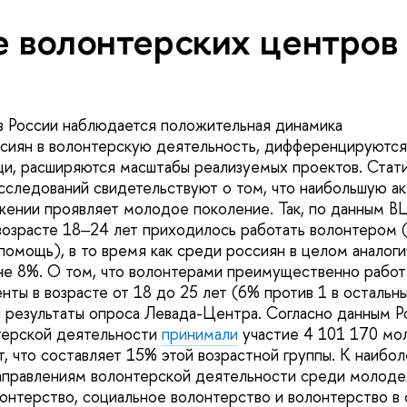
е волонтерских центров 
в России наблюдается положительная динамика
сиян в волонтерскую деятельность, дифференцируются
и, расширяются масштабы реализуемых проектов. Стати
сследований свидетельствуют о том, что наибольшую ак
жении проявляет молодое поколение. Так, по данным 
озрасте 18‒24 лет приходилось работать волонтером (
помощь), в то время как среди россиян в целом аналоги
не 8%. О том, что волонтерами преимущественно рабо
ты в возрасте от 18 до 25 лет (6% против 1 в остальн
 результаты опроса Левада-Центра. Согласно данным 
терской деятельности
принимали
участие 4 101 170 мо
т, что составляет 15% этой возрастной группы. К наибо
аправлениям волонтерской деятельности среди молоде
онтерство, социальное волонтерство и волонтерство в