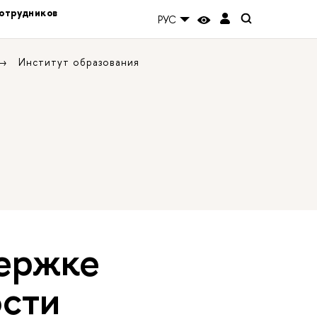
отрудников
РУС
Институт образования
держке
ости