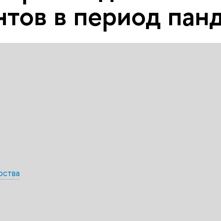
нтов в период пан
рства