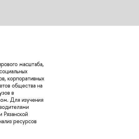
рового масштаба,
 социальных
ов, корпоративных
етов общества на
узов в
жом. Для изучения
оводителями
и Рязанской
нализ ресурсов