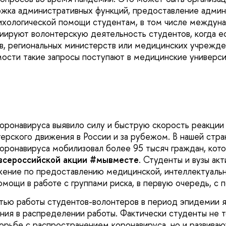
жка административных функций, предоставление админ
ихологической помощи студентам, в том числе междун
иируют волонтерскую деятельность студентов, когда е
в, региональных министерств или медицинских учрежден
ости такие запросы поступают в медицинские универси
оронавируса выявило силу и быструю скорость реакции
терского движения в России и за рубежом. В нашей стра
оронавируса мобилизовал более 95 тысяч граждан, кот
всероссийской акции #мывместе
. Студенты и вузы ак
ение по предоставлению медицинской, интеллектуальн
омощи в работе с группами риска, в первую очередь, с
ью работы студентов-волонтеров в период эпидемии я
ния в распределении работы. Фактически студенты не т
орьбе с распространением коронавируса, но и развиваю