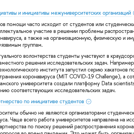
иативы и инициативы межуниверситетских организаций
ов помощи часто исходит от студентов или студенчески
еллектуальное участие в решении проблемы распростра
навируса, а также на организационную, физическую и 
язвимым группам.
туального волонтерства студенты участвуют в краудсор
овместного решения исследовательских задач. Например
ехнологического института запустил серию хакатонов 
ранения коронавируса (MIT COVID-19 Challenge), а со
мского университета создали платформу Data scientists
нию соответствующих исследовательских задач.
тнерство по инициативе студентов
ситеты обычно не являются организаторами студенческ
уса. Чаще всего работа университетов направлена на и
партнерства по поиску решений распространения коронав
опросов во время пандемии. Это может быть организа