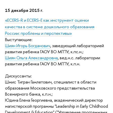
15 декабря 2015 г.
«ECERS-R и ECERS-E как инструмент оценки
качества в системе дошкольного образования
России: проблемы и перспективы»
Выступающие:
Шиян Игорь Богданович
, заведующий лабораторией
развития ребенка ГАОУ ВО МГПУ, к.пс.н.;
Шиян Ольга Александровна
, в
ед.н.с.
лаборатории
развития ребенка
ГАОУ ВО МГПУ,
к.п.н.
Дискуссанты:
Шмис Тигран Гамлетович, специалист в области
образования Московского представительства
Всемирного банка, к.п.н.;
Юдина Елена Георгиевна, академический директор
магистерской программы "Leadership in Early Childhood
Development & Education" ("Управление программами