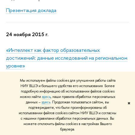
Презентация доклада
24 ноября 2015 г.
«
Интеллект как фактор образовательных
достижений:
данные исследований на региональном
уровне»
Выступил:
Мы используем файлы cookies для улучшения работы сайта
НИУ ВШЭ и большего удобства его использования. Более
Григорьев Андрей Александрович
,
доктор
подробную информацию об использовании файлов cookies
философских наук, главный научный сотрудник
можно найти
здесь
, наши правила обработки персональных
данных –
здесь
. Продолжая пользоваться сайтом, вы
✖
лаборатории психологии и психофизиологии
подтверждаете, что были проинформированы об
творчества Института психологии РАН.
использовании файлов cookies сайтом НИУ ВШЭ и согласны
с нашими правилами обработки персональных данных. Вы
можете отключить файлы cookies в настройках Вашего
Дискуссанты:
браузера.