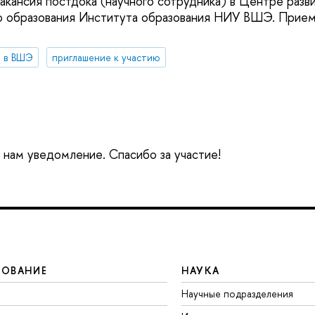
акансия постдока (научного сотрудника) в Центре разви
 образования Института образования НИУ ВШЭ. Прием 
 в ВШЭ
приглашение к участию
е нам уведомление. Спасибо за участие!
ЗОВАНИЕ
НАУКА
Научные подразделения