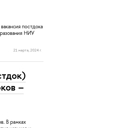
 вакансия постдока
бразования НИУ
21 марта, 2024 г.
стдок)
ков –
в. В рамках