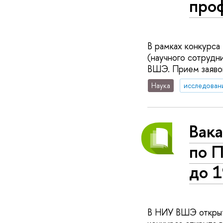
про
В рамках конкурса
(научного сотрудн
ВШЭ. Прием заявок
Наука
исследован
Вака
по 
до 1
В НИУ ВШЭ открыт