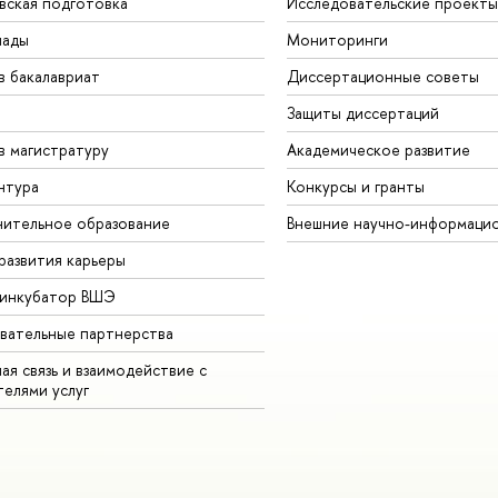
вская подготовка
Исследовательские проекты
иады
Мониторинги
в бакалавриат
Диссертационные советы
Защиты диссертаций
в магистратуру
Академическое развитие
нтура
Конкурсы и гранты
ительное образование
Внешние научно-информаци
развития карьеры
-инкубатор ВШЭ
вательные партнерства
ая связь и взаимодействие с
телями услуг