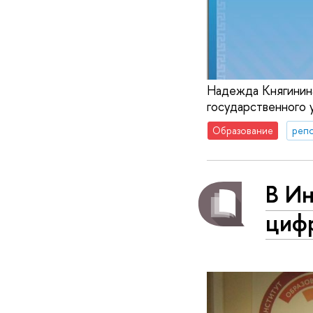
Надежда Княгинина
государственного 
Образование
реп
В И
циф