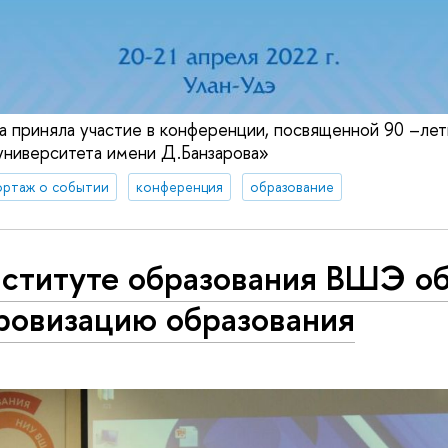
 приняла участие в конференции, посвященной 90 –ле
университета имени Д.Банзарова»
ортаж о событии
конференция
образование
нституте образования ВШЭ о
ровизацию образования