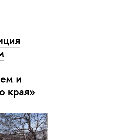
иция
м
щем и
о края»