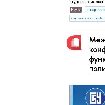
студенческих экс
Наука
репортаж о
сетевое взаимодейст
Меж
кон
фун
пол