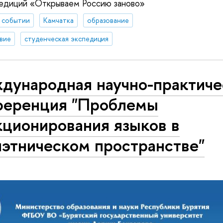
педиций «Открываем Россию заново»
 событии
Камчатка
образование
вие
студенческая экспедиция
дународная научно-практиче
ференция "Проблемы
кционирования языков в
иэтническом пространстве"