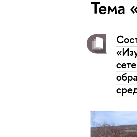
Тема 
Сос
«Из
сет
обр
сре