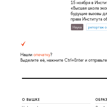
15 ноября в Инсти
«Высшая школа эко
будущие вызовы дл
права Института о
Наука
репортаж о
Нашли
опечатку
?
Выделите её, нажмите Ctrl+Enter и отправьт
О ВЫШКЕ
ОБРА