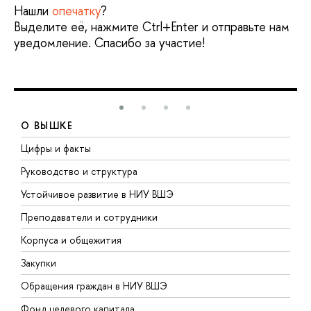
Нашли
опечатку
?
Выделите её, нажмите Ctrl+Enter и отправьте нам
уведомление. Спасибо за участие!
О ВЫШКЕ
Цифры и факты
Л
Руководство и структура
Д
Устойчивое развитие в НИУ ВШЭ
О
Преподаватели и сотрудники
П
Корпуса и общежития
В
Закупки
П
Обращения граждан в НИУ ВШЭ
А
Фонд целевого капитала
Д