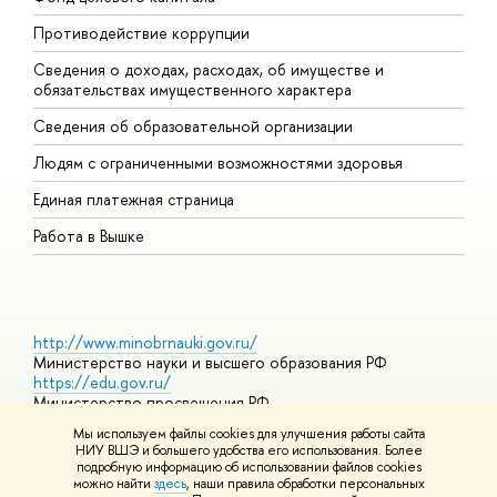
Противодействие коррупции
Ц
Сведения о доходах, расходах, об имуществе и
Б
обязательствах имущественного характера
О
Сведения об образовательной организации
О
Людям с ограниченными возможностями здоровья
Единая платежная страница
Работа в Вышке
http://www.minobrnauki.gov.ru/
Министерство науки и высшего образования РФ
https://edu.gov.ru/
Министерство просвещения РФ
https://elearning.hse.ru/mooc
Мы используем файлы cookies для улучшения работы сайта
Массовые открытые онлайн-курсы
НИУ ВШЭ и большего удобства его использования. Более
подробную информацию об использовании файлов cookies
можно найти
здесь
, наши правила обработки персональных