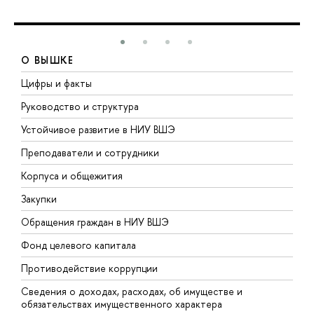
О ВЫШКЕ
Цифры и факты
Л
Руководство и структура
Д
Устойчивое развитие в НИУ ВШЭ
О
Преподаватели и сотрудники
П
Корпуса и общежития
В
Закупки
П
Обращения граждан в НИУ ВШЭ
А
Фонд целевого капитала
Д
Противодействие коррупции
Ц
Сведения о доходах, расходах, об имуществе и
Б
обязательствах имущественного характера