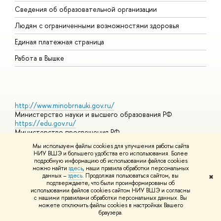
О
Сведения об образовательной организации
О
Людям с ограниченными возможностями здоровья
Единая платежная страница
Работа в Вышке
http://www.minobrnauki.gov.ru/
Министерство науки и высшего образования РФ
https://edu.gov.ru/
Министерство просвещения РФ
https://elearning.hse.ru/mooc
Мы используем файлы cookies для улучшения работы сайта
Массовые открытые онлайн-курсы
НИУ ВШЭ и большего удобства его использования. Более
подробную информацию об использовании файлов cookies
можно найти
здесь
, наши правила обработки персональных
данных –
здесь
. Продолжая пользоваться сайтом, вы
✖
© НИУ ВШЭ 1993–2026
Адреса и контакты
Условия
подтверждаете, что были проинформированы об
использования материалов
Политика конфиденциальности
Карта
использовании файлов cookies сайтом НИУ ВШЭ и согласны
сайта
с нашими правилами обработки персональных данных. Вы
Шрифты HSE Sans и HSE Slab разработаны в
Школе дизайна НИУ
можете отключить файлы cookies в настройках Вашего
ВШЭ
браузера.
Редактору