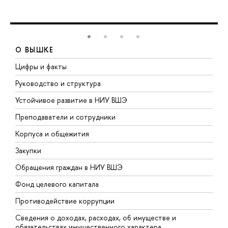
О ВЫШКЕ
Цифры и факты
Л
Руководство и структура
Д
Устойчивое развитие в НИУ ВШЭ
О
Преподаватели и сотрудники
П
Корпуса и общежития
В
Закупки
П
Обращения граждан в НИУ ВШЭ
А
Фонд целевого капитала
Д
Противодействие коррупции
Ц
Сведения о доходах, расходах, об имуществе и
Б
обязательствах имущественного характера