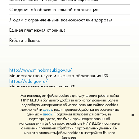
О
Сведения об образовательной организации
О
Людям с ограниченными возможностями здоровья
Единая платежная страница
Работа в Вышке
http://www.minobrnauki.gov.ru/
Министерство науки и высшего образования РФ
https://edu.gov.ru/
Министерство просвещения РФ
https://elearning.hse.ru/mooc
Мы используем файлы cookies для улучшения работы сайта
Массовые открытые онлайн-курсы
НИУ ВШЭ и большего удобства его использования. Более
подробную информацию об использовании файлов cookies
можно найти
здесь
, наши правила обработки персональных
данных –
здесь
. Продолжая пользоваться сайтом, вы
✖
© НИУ ВШЭ 1993–2026
Адреса и контакты
Условия
подтверждаете, что были проинформированы об
использования материалов
Политика конфиденциальности
Карта
использовании файлов cookies сайтом НИУ ВШЭ и согласны
сайта
с нашими правилами обработки персональных данных. Вы
Шрифты HSE Sans и HSE Slab разработаны в
Школе дизайна НИУ
можете отключить файлы cookies в настройках Вашего
ВШЭ
браузера.