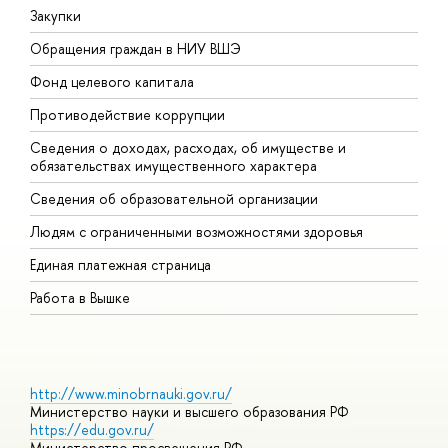
Закупки
П
Обращения граждан в НИУ ВШЭ
А
Фонд целевого капитала
Д
Противодействие коррупции
Ц
Сведения о доходах, расходах, об имуществе и
Б
обязательствах имущественного характера
О
Сведения об образовательной организации
О
Людям с ограниченными возможностями здоровья
Единая платежная страница
Работа в Вышке
http://www.minobrnauki.gov.ru/
Министерство науки и высшего образования РФ
https://edu.gov.ru/
Министерство просвещения РФ