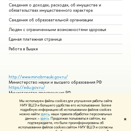
Сведения о доходах, расходах, об имуществе и
Б
обязательствах имущественного характера
О
Сведения об образовательной организации
О
Людям с ограниченными возможностями здоровья
Единая платежная страница
Работа в Вышке
http://www.minobrnauki.gov.ru/
Министерство науки и высшего образования РФ
https://edu.gov.ru/
Министерство просвещения РФ
https://elearning.hse.ru/mooc
Мы используем файлы cookies для улучшения работы сайта
Массовые открытые онлайн-курсы
НИУ ВШЭ и большего удобства его использования. Более
подробную информацию об использовании файлов cookies
можно найти
здесь
, наши правила обработки персональных
данных –
здесь
. Продолжая пользоваться сайтом, вы
✖
© НИУ ВШЭ 1993–2026
Адреса и контакты
Условия
подтверждаете, что были проинформированы об
использования материалов
Политика конфиденциальности
Карта
использовании файлов cookies сайтом НИУ ВШЭ и согласны
сайта