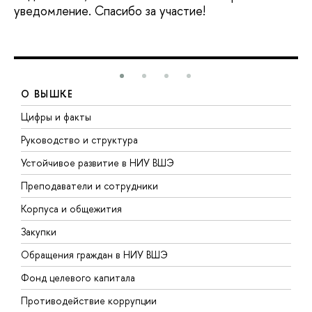
уведомление. Спасибо за участие!
О ВЫШКЕ
Цифры и факты
Л
Руководство и структура
Д
Устойчивое развитие в НИУ ВШЭ
О
Преподаватели и сотрудники
П
Корпуса и общежития
В
Закупки
П
Обращения граждан в НИУ ВШЭ
А
Фонд целевого капитала
Д
Противодействие коррупции
Ц