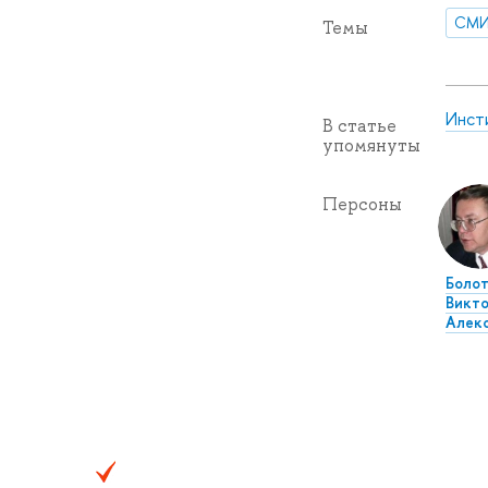
СМ
Темы
Инст
В статье
упомянуты
Персоны
Болот
Викт
Алек