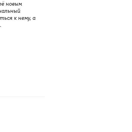
её новым
ональный
ься к нему, а
.