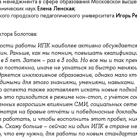
а менеджмента в сфере образования Московской высше
омических наук
Елена Ленская
;
ого городского педагогического университета
Игорь Р
ктора Болотова:
ости работы ИПК наиболее активно обсуждается
чин.
Раньше, как мы помним, повышать квалификац
в 5 лет. Затем – раз в 3 года. Но все мы и так пр
о постоянно, иначе не угнаться за быстро меняю
ряется инклюзивное образование, однако мало кто
димыми для этого знаниями, умениями, навыками.
 аспекта также заставляет искать новые подход
ь это приходится в режиме нон-стоп, с учётом с
ленных возросшим влиянием СМИ, социальных сетей
мотря на бравые отчёты и победоносные доклады 
т работать, и чтобы восполнить этот пробел, ник
ь. Скажу больше – сейчас ни один ИПК в стране н
, что ему нужно, для работы по новым стандарта