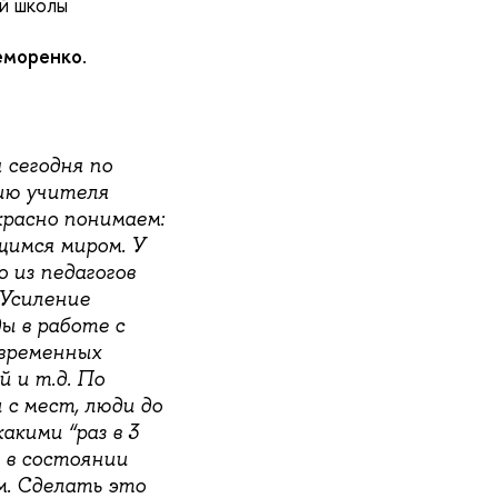
й школы
еморенко
.
 сегодня по
ию учителя
екрасно понимаем:
щимся миром. У
 из педагогов
 Усиление
ы в работе с
овременных
 и т.д. По
с мест, люди до
акими “раз в 3
е в состоянии
м. Сделать это