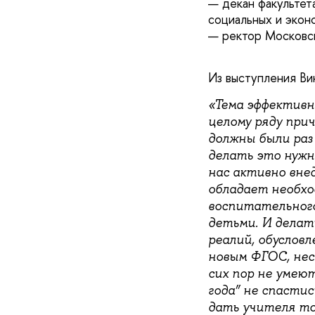
— декан факультет
социальных и экон
— ректор Московск
Из выступления Ви
«Тема эффективн
целому ряду при
должны были раз 
делать это нужн
нас активно внед
обладает необхо
воспитательного
детьми. И делат
реалий, обуслов
новым ФГОС, нес
сих пор не умею
года” не спастис
дать учителя то