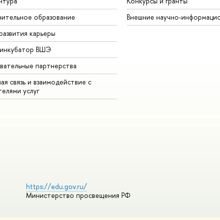
нтура
Конкурсы и гранты
ительное образование
Внешние научно-информаци
развития карьеры
-инкубатор ВШЭ
вательные партнерства
ая связь и взаимодействие с
телями услуг
https://edu.gov.ru/
Министерство просвещения РФ