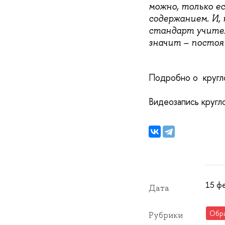
можно, только е
содержанием. И,
стандарт учителя
значит – посто
Подробно о кругл
Видеозапись кругл
15 фе
Дата
Обр
Рубрики