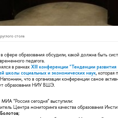
руглого стола
в сфере образования обсудили, какой должна быть сист
временного педагога.
оялся в рамках
XIII конференции "Тенденции развития
й школы социальных и экономических наук
, которая
 Напомним, что в организации конференции самое актив
ут образования НИУ ВШЭ.
в МИА "Россия сегодня" выступили:
итель Центра мониторинга качества образования Инсти
 Болотов
;