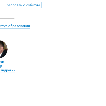
И
репортаж о событии
итут образования
ов
ор
сандрович