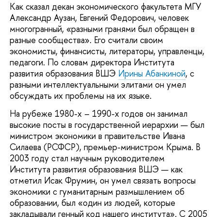
Как сказал декан экономического факультета МГУ
Александр Аузан, Евгений Федорович, человек
многогранный, «разными гранями был обращен в
разные сообщества». Его считали своим
экономисты, финансисты, литераторы, управленцы,
педагоги. По словам директора Института
развития образования ВШЭ
Ирины Абанкиной
, с
разными интеллектуальными элитами он умел
обсуждать их проблемы на их языке.
На рубеже 1980-х – 1990-х годов он занимал
высокие посты в государственной иерархии — был
министром экономики в правительстве Ивана
Силаева (РСФСР), премьер-министром Крыма. В
2003 году стал научным руководителем
Института развития образования ВШЭ — как
отметил Исак Фрумин, он умел связать вопросы
экономики с гуманитарным размышлением об
образовании, был «один из людей, которые
закладывали генный код нашего института». С 2005