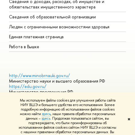
Сведения о доходах, расходах, об имуществе и
Б
обязательствах имущественного характера
О
Сведения об образовательной организации
О
Людям с ограниченными возможностями здоровья
Единая платежная страница
Работа в Вышке
http://www.minobrnauki.gov.ru/
Министерство науки и высшего образования РФ
https://edu.gov.ru/
Министерство просвещения РФ
https://elearning.hse.ru/mooc
Мы используем файлы cookies для улучшения работы сайта
Массовые открытые онлайн-курсы
НИУ ВШЭ и большего удобства его использования. Более
подробную информацию об использовании файлов cookies
можно найти
здесь
, наши правила обработки персональных
данных –
здесь
. Продолжая пользоваться сайтом, вы
✖
© НИУ ВШЭ 1993–2026
Адреса и контакты
Условия
подтверждаете, что были проинформированы об
использования материалов
Политика конфиденциальности
Карта
использовании файлов cookies сайтом НИУ ВШЭ и согласны
сайта
с нашими правилами обработки персональных данных. Вы
Шрифты HSE Sans и HSE Slab разработаны в
Школе дизайна НИУ