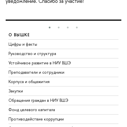
уведомление. Спасибо за участие!
О ВЫШКЕ
Цифры и факты
Л
Руководство и структура
Д
Устойчивое развитие в НИУ ВШЭ
О
Преподаватели и сотрудники
П
Корпуса и общежития
В
Закупки
П
Обращения граждан в НИУ ВШЭ
А
Фонд целевого капитала
Д
Противодействие коррупции
Ц