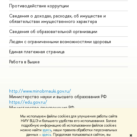
Противодействие коррупции
Ц
Сведения о доходах, расходах, об имуществе и
Б
обязательствах имущественного характера
О
Сведения об образовательной организации
О
Людям с ограниченными возможностями здоровья
Единая платежная страница
Работа в Вышке
http://www.minobrnauki.gov.ru/
Министерство науки и высшего образования РФ
https://edu.gov.ru/
Министерство просвещения РФ
https://elearning.hse.ru/mooc
Мы используем файлы cookies для улучшения работы сайта
Массовые открытые онлайн-курсы
НИУ ВШЭ и большего удобства его использования. Более
подробную информацию об использовании файлов cookies
можно найти
здесь
, наши правила обработки персональных
данных –
здесь
. Продолжая пользоваться сайтом, вы
✖
© НИУ ВШЭ 1993–2026
Адреса и контакты
Условия