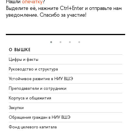
Нашли
опечатку
?
Выделите её, нажмите Ctrl+Enter и отправьте нам
уведомление. Спасибо за участие!
О ВЫШКЕ
Цифры и факты
Л
Руководство и структура
Д
Устойчивое развитие в НИУ ВШЭ
О
Преподаватели и сотрудники
П
Корпуса и общежития
В
Закупки
П
Обращения граждан в НИУ ВШЭ
А
Фонд целевого капитала
Д