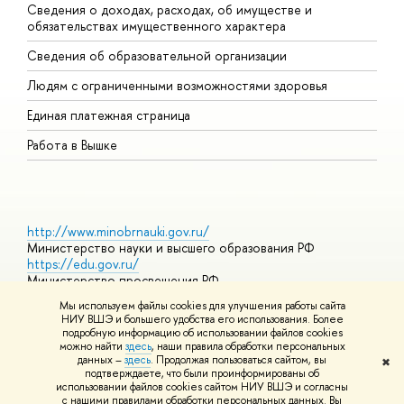
Сведения о доходах, расходах, об имуществе и
Б
обязательствах имущественного характера
О
Сведения об образовательной организации
О
Людям с ограниченными возможностями здоровья
Единая платежная страница
Работа в Вышке
http://www.minobrnauki.gov.ru/
Министерство науки и высшего образования РФ
https://edu.gov.ru/
Министерство просвещения РФ
https://elearning.hse.ru/mooc
Мы используем файлы cookies для улучшения работы сайта
Массовые открытые онлайн-курсы
НИУ ВШЭ и большего удобства его использования. Более
подробную информацию об использовании файлов cookies
можно найти
здесь
, наши правила обработки персональных
данных –
здесь
. Продолжая пользоваться сайтом, вы
✖
© НИУ ВШЭ 1993–2026
Адреса и контакты
Условия
подтверждаете, что были проинформированы об
использования материалов
Политика конфиденциальности
Карта
использовании файлов cookies сайтом НИУ ВШЭ и согласны
сайта
с нашими правилами обработки персональных данных. Вы