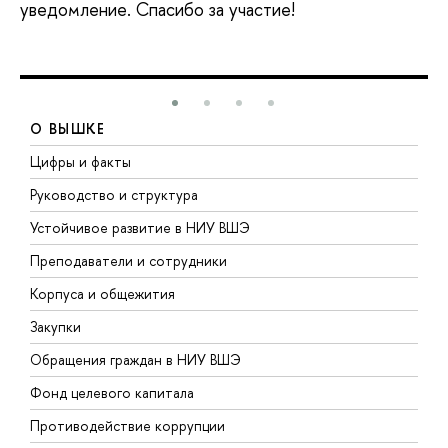
уведомление. Спасибо за участие!
О ВЫШКЕ
Цифры и факты
Л
Руководство и структура
Д
Устойчивое развитие в НИУ ВШЭ
О
Преподаватели и сотрудники
П
Корпуса и общежития
В
Закупки
П
Обращения граждан в НИУ ВШЭ
А
Фонд целевого капитала
Д
Противодействие коррупции
Ц