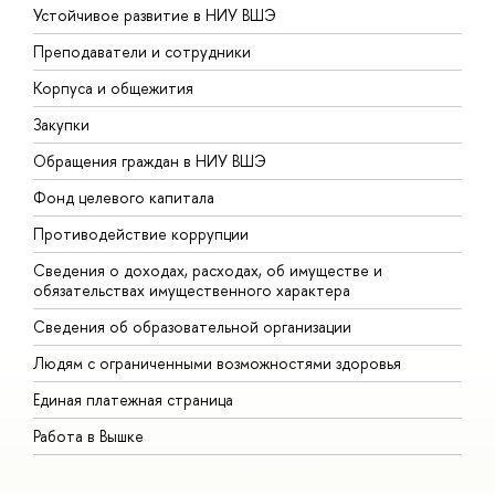
Устойчивое развитие в НИУ ВШЭ
О
Преподаватели и сотрудники
П
Корпуса и общежития
В
Закупки
П
Обращения граждан в НИУ ВШЭ
А
Фонд целевого капитала
Д
Противодействие коррупции
Ц
Сведения о доходах, расходах, об имуществе и
Б
обязательствах имущественного характера
О
Сведения об образовательной организации
О
Людям с ограниченными возможностями здоровья
Единая платежная страница
Работа в Вышке