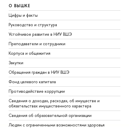
О ВЫШКЕ
Цифры и факты
Л
Руководство и структура
Д
Устойчивое развитие в НИУ ВШЭ
О
Преподаватели и сотрудники
П
Корпуса и общежития
В
Закупки
П
Обращения граждан в НИУ ВШЭ
А
Фонд целевого капитала
Д
Противодействие коррупции
Ц
Сведения о доходах, расходах, об имуществе и
Б
обязательствах имущественного характера
О
Сведения об образовательной организации
О
Людям с ограниченными возможностями здоровья