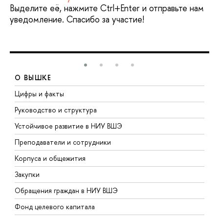
Выделите её, нажмите Ctrl+Enter и отправьте нам
уведомление. Спасибо за участие!
О ВЫШКЕ
Цифры и факты
Л
Руководство и структура
Д
Устойчивое развитие в НИУ ВШЭ
О
Преподаватели и сотрудники
П
Корпуса и общежития
В
Закупки
П
Обращения граждан в НИУ ВШЭ
А
Фонд целевого капитала
Д