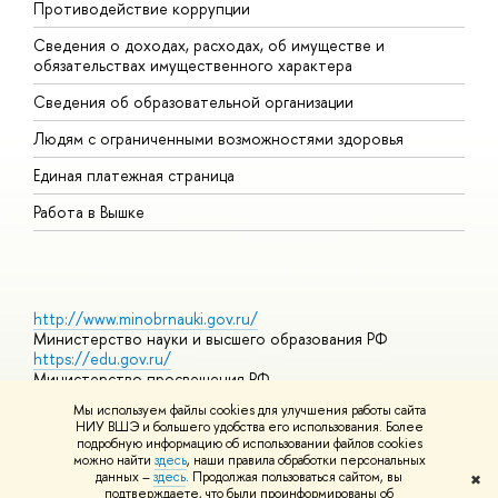
Противодействие коррупции
Ц
Сведения о доходах, расходах, об имуществе и
Б
обязательствах имущественного характера
О
Сведения об образовательной организации
О
Людям с ограниченными возможностями здоровья
Единая платежная страница
Работа в Вышке
http://www.minobrnauki.gov.ru/
Министерство науки и высшего образования РФ
https://edu.gov.ru/
Министерство просвещения РФ
https://elearning.hse.ru/mooc
Мы используем файлы cookies для улучшения работы сайта
Массовые открытые онлайн-курсы
НИУ ВШЭ и большего удобства его использования. Более
подробную информацию об использовании файлов cookies
можно найти
здесь
, наши правила обработки персональных
данных –
здесь
. Продолжая пользоваться сайтом, вы
✖
© НИУ ВШЭ 1993–2026
Адреса и контакты
Условия
подтверждаете, что были проинформированы об